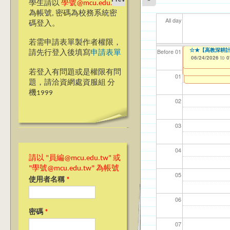
學生請以
學號@mcu.edu.tw
為帳號, 密碼為校務系統密
All day
碼登入。
若需申請表單製作者權限，
【台北校區 】1
【台北校區】11
【教學暨學習資源中心
☆★【高教深耕計
【資網處】efor
【財務處】工讀
【財務處】漏打
11
【學
商品
教務
Before 01
請先行登入後填寫
申請表單
Application Form
整合系統～表單製
錄
09/08/2025
02/08/2026
06/24/2026
11/12/2021
04/1
07/1
11/0
11/0
to
to
to
to
0
0
0
06/23/2026
07/31/2027
to
0
03/27/2013
11/15/2021
to
to
若登入有問題或是權限有問
12/31/2027
07/31/2027
01
題，請洽資網處資服組 分
機1999
02
03
04
請以 "員編@mcu.edu.tw" 或
"學號@mcu.edu.tw" 為帳號
05
使用者名稱
*
06
密碼
*
07