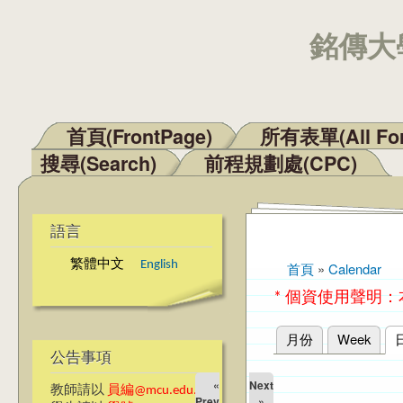
銘傳大學
首頁(FrontPage)
所有表單(All Fo
主選單
搜尋(Search)
前程規劃處(CPC)
語言
繁體中文
English
首頁
»
Calendar
您在這裡
* 個資使用聲明
月份
Week
主要索引標籤
公告事項
«
Next
教師請以
員編@mcu.edu.tw
Prev
»