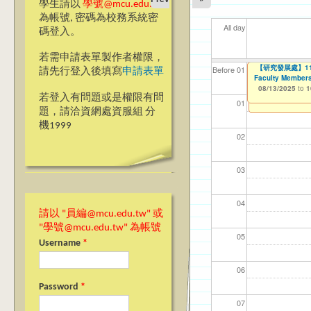
學生請以
學號@mcu.edu.tw
為帳號, 密碼為校務系統密
All day
碼登入。
若需申請表單製作者權限，
2025『發現銘
【研究發展處】114
【資網處】efor
我愛銘傳我愛養樂
【財務處】工讀
【財
11
11
11
Before 01
請先行登入後填寫
申請表單
Faculty Members
整合系統～表單製
校區)
08/08/2025
11/12/2021
11/1
04/1
02/0
03/0
to
to
1
07/31/2027
08/13/2025
03/27/2013
09/02/2019
to
to
to
1
若登入有問題或是權限有問
12/31/2027
09/30/2025
01
題，請洽資網處資服組 分
機1999
02
03
04
請以 "員編@mcu.edu.tw" 或
"學號@mcu.edu.tw" 為帳號
05
Username
*
06
Password
*
07