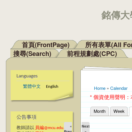
銘傳大學
首頁(FrontPage)
所有表單(All Fo
Main menu
搜尋(Search)
前程規劃處(CPC)
Languages
繁體中文
English
Home
»
Calendar
You are here
* 個資使用聲明
Month
Week
Primary tabs
公告事項
«
Next
教師請以
員編@mcu.edu.tw
Prev
»