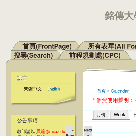
銘傳大學
首頁(FrontPage)
所有表單(All Fo
主選單
搜尋(Search)
前程規劃處(CPC)
語言
繁體中文
English
首頁
»
Calendar
您在這裡
* 個資使用聲明
月份
Week
主要索引標籤
公告事項
«
Next
教師請以
員編@mcu.edu.tw
Prev
»