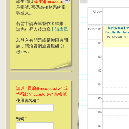
學生請以
學號@mcu.edu.tw
為帳號, 密碼為校務系統密
All day
碼登入。
若需申請表單製作者權限，
2025『發現銘
【研究發展處】114
【資網處】efor
我愛銘傳我愛養樂
【財務處】工讀
【財
11
11
11
Before 01
請先行登入後填寫
申請表單
Faculty Members
整合系統～表單製
校區)
08/08/2025
11/12/2021
11/1
04/1
02/0
03/0
to
to
1
07/31/2027
08/13/2025
03/27/2013
09/02/2019
to
to
to
1
若登入有問題或是權限有問
12/31/2027
09/30/2025
01
題，請洽資網處資服組 分
機1999
02
03
04
請以 "員編@mcu.edu.tw" 或
"學號@mcu.edu.tw" 為帳號
05
使用者名稱
*
06
密碼
*
07