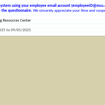
 system using your employee email account (
employeeID@mcu.
 the questionnaire.
We sincerely appreciate your time and coope
ng Resources Center
025
to
09/05/2025