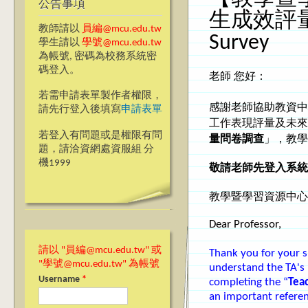
公告事項
生成效評量問卷調
教師請以
員編@mcu.edu.tw
Survey
學生請以
學號@mcu.edu.tw
為帳號, 密碼為校務系統密
碼登入。
老師
您好：
若需申請表單製作者權限，
感謝老師協助教資中
請先行登入後填寫
申請表單
工作表現
評量
及未來
若登入有問題或是權限有問
量問卷調查
」，
教學
題，請洽資網處資服組 分
機1999
敬請老師先
登入系統
教學暨學習資源中心
Dear Professor,
請以 "員編@mcu.edu.tw" 或
Thank you for your s
"學號@mcu.edu.tw" 為帳號
understand the TA's 
Username
*
completing the “
Teac
an important referen