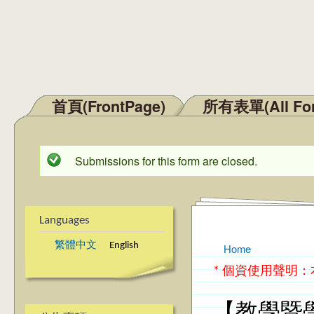
首頁(FrontPage)
所有表單(All Fo
Main menu
Submissions for this form are closed.
Status message
Languages
繁體中文
English
Home
You are here
* 個資使用聲明
【教學暨