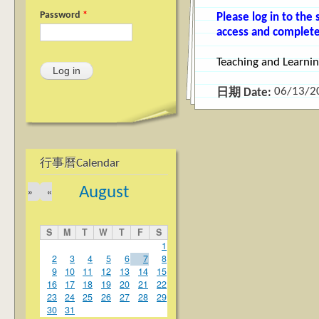
Password
*
Please log in to the
access and complete
Teaching and Learni
06/13/2
日期 Date:
行事曆Calendar
August
»
«
S
M
T
W
T
F
S
1
2
3
4
5
6
7
8
9
10
11
12
13
14
15
16
17
18
19
20
21
22
23
24
25
26
27
28
29
30
31