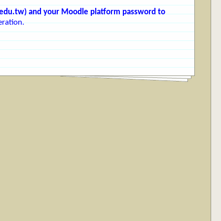
edu.tw
) and your Moodle platform password to
ration.