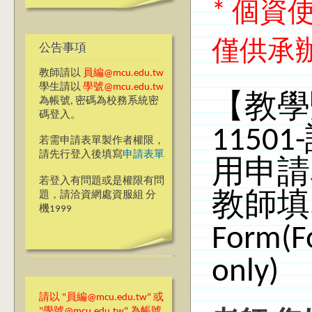
* 個
僅供承
公告事項
教師請以
員編@mcu.edu.tw
學生請以
學號@mcu.edu.tw
【教學
為帳號, 密碼為校務系統密
碼登入。
115
若需申請表單製作者權限，
請先行登入後填寫
申請表單
用申請
若登入有問題或是權限有問
題，請洽資網處資服組 分
教師填寫)
機1999
Form(Fo
only)
請以 "員編@mcu.edu.tw" 或
"學號@mcu.edu.tw" 為帳號