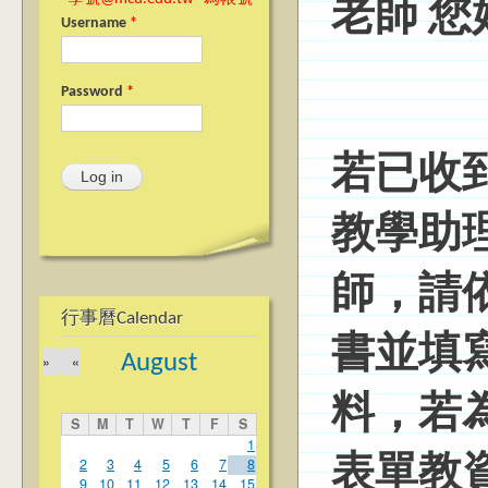
老師 您
Username
*
Password
*
若已收到
教學助
師，請
行事曆Calendar
書並填
August
»
«
料，若
S
M
T
W
T
F
S
1
2
3
4
5
6
7
8
表單教
9
10
11
12
13
14
15