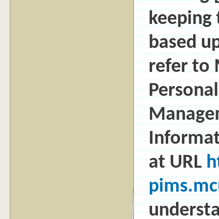
keeping 
based up
refer to
Personal
Managem
Informa
at URL
h
pims.mc
underst