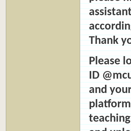
assistan
accordin
Thank y
Please l
ID @mcu
and you
platform
teaching