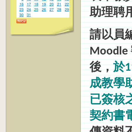
16
17
18
19
20
21
22
23
24
25
26
27
28
29
助理聘
30
31
請以員編@
Mood
後，
於1
成教學
已簽核
契約書