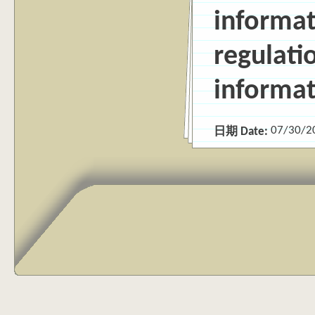
informa
regulati
informat
07/30/2
日期 Date: