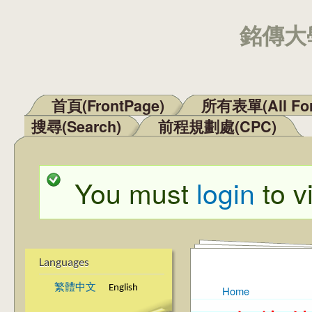
銘傳大學
首頁(FrontPage)
所有表單(All Fo
Main menu
搜尋(Search)
前程規劃處(CPC)
You must
login
to v
Status message
Languages
繁體中文
English
Home
You are here