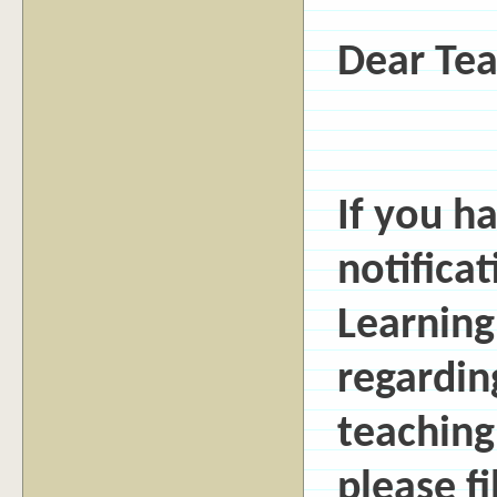
Dear Tea
If you h
notifica
Learning
regardin
teaching
please fi