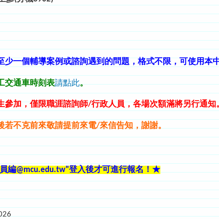
至少一個輔導案例或
諮詢
遇到的問題，格式不限，可使用本
員工交通車時刻表
請點此
。
學生參加，僅限職涯諮詢師/行政人員，各場次額滿將另行通知
後
若不克前來
敬請提前來電/來信告知，謝謝。
編@mcu.edu.tw"登入後才可進行報名
！
★
026