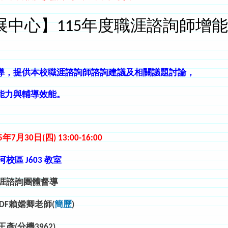
展中心】115年度職涯諮詢師增
導，提供本校職涯諮詢師諮詢建議及相關議題討論，
能力與輔導效能。
5年7月30日(四) 13
:00-16:00
河校區 J603
教室
涯諮詢
團體督導
DF
賴嫦卿老師(
簡歷
)
(分機3962)