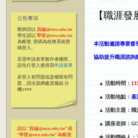
【職涯發
公告事項
教師請以
員編@mcu.edu.tw
學生請以
學號@mcu.edu.tw
為帳號, 密碼為校務系統密
本活動邀請專業督
碼登入。
協助提升職涯諮詢
若需申請表單製作者權限，
請先行登入後填寫
申請表單
若登入有問題或是權限有問
▲ 活動時間：
11
題，請洽資網處資服組 分
機1999
▲ 活動地點：
基
▲ 活動主題：職
▲
講座老師：GC
請以 "員編@mcu.edu.tw" 或
"學號@mcu.edu.tw" 為帳號
★ 活動聯絡人：王彥