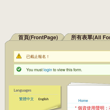
首頁(FrontPage)
所有表單(All Fo
Main menu
已截止報名！
Warning message
You must
login
to view this form.
Status message
Languages
繁體中文
English
Home
You are here
* 個資使用聲明