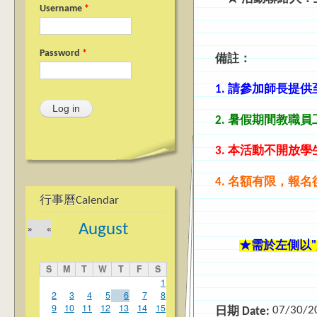
Username
*
Password
*
備註：
1.
請
參加師長提供
2. 暑假期間教職
3. 本活動不開放
4. 名額有限，報名
行事曆Calendar
August
»
«
★需於左側以"員
S
M
T
W
T
F
S
1
2
3
4
5
6
7
8
9
10
11
12
13
14
15
07/30/2
日期 Date: