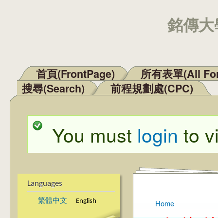
銘傳大學
首頁(FrontPage)
所有表單(All Fo
Main menu
搜尋(Search)
前程規劃處(CPC)
You must
login
to v
Status message
Languages
繁體中文
English
Home
You are here