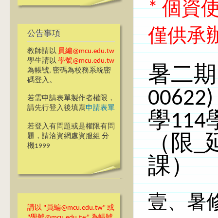
* 個
僅供承
公告事項
教師請以
員編@mcu.edu.tw
學生請以
學號@mcu.edu.tw
暑二期
為帳號, 密碼為校務系統密
碼登入。
006
若需申請表單製作者權限，
請先行登入後填寫
申請表單
學11
若登入有問題或是權限有問
題，請洽資網處資服組 分
（限_
機1999
課）
壹、暑
請以 "員編@mcu.edu.tw" 或
"學號@mcu.edu.tw" 為帳號