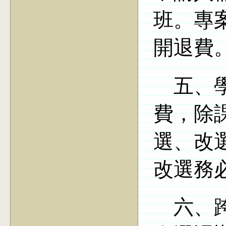
班。
專
開退費
五、學
費，除
選、改
改選務
六
、