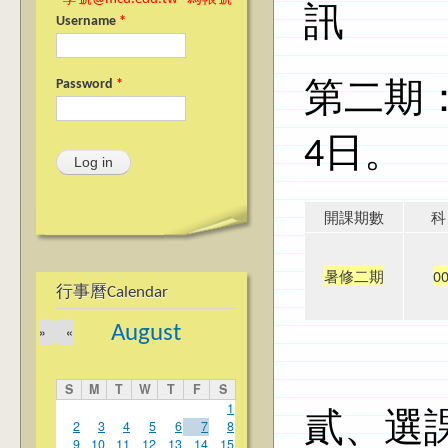
訊
Username
*
Password
*
第二期：
4日。
開課期數
暑修二期
0
行事曆Calendar
August
»
«
S
M
T
W
T
F
S
1
貳、選
2
3
4
5
6
7
8
9
10
11
12
13
14
15