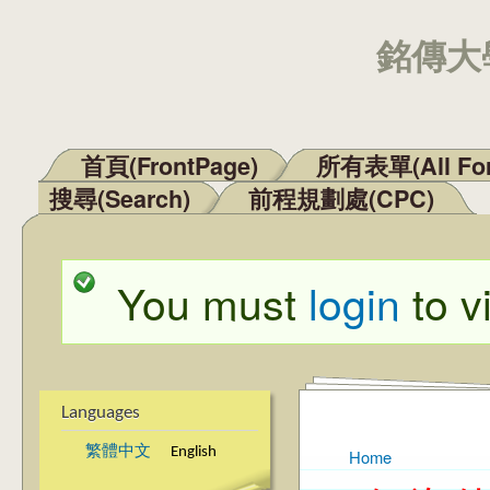
銘傳大學
首頁(FrontPage)
所有表單(All Fo
Main menu
搜尋(Search)
前程規劃處(CPC)
You must
login
to v
Status message
Languages
繁體中文
English
Home
You are here