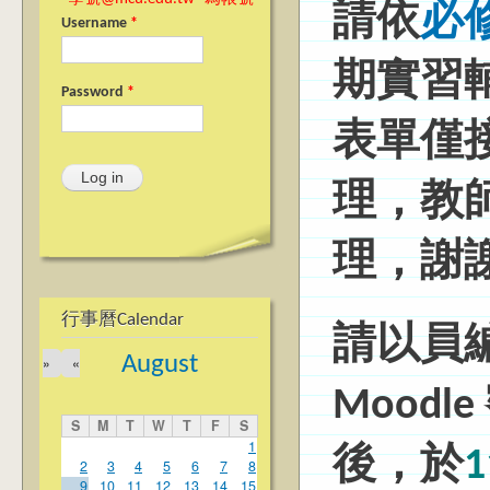
請依
必
Username
*
期實習
Password
*
表單僅
理，教
理，謝
行事曆Calendar
請以員編@
August
»
«
Mood
S
M
T
W
T
F
S
1
後，於
2
3
4
5
6
7
8
9
10
11
12
13
14
15