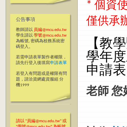
* 個
僅供承
公告事項
教師請以
員編@mcu.edu.tw
學生請以
學號@mcu.edu.tw
【教學
為帳號, 密碼為校務系統密
碼登入。
學年度
若需申請表單製作者權限，
請先行登入後填寫
申請表單
申請表
若登入有問題或是權限有問
題，請洽資網處資服組 分
機1999
老師 您
請以 "員編@mcu.edu.tw" 或
"學號@mcu.edu.tw" 為帳號