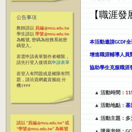
【職涯發
公告事項
教師請以
員編@mcu.edu.tw
學生請以
學號@mcu.edu.tw
為帳號, 密碼為校務系統密
本活動邀請GCDF
碼登入。
增進職涯輔導人員
若需申請表單製作者權限，
請先行登入後填寫
申請表單
協助學生克服職涯
若登入有問題或是權限有問
題，請洽資網處資服組 分
機1999
▲ 活動時間：
1
▲ 活動地點：
基
▲
活動主題
：
多
請以 "員編@mcu.edu.tw" 或
"學號@mcu.edu.tw" 為帳號
▲
講座老師：GC