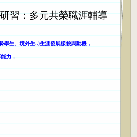
能研習：多元共榮職涯輔導
勢學生、境外生..)
生涯發展樣貌與動機，
導能力，