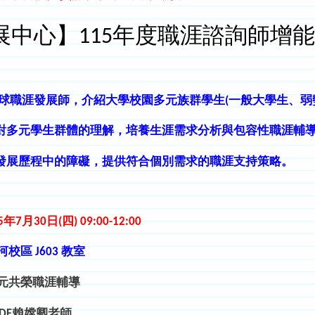
展中心】115年度職涯諮詢師增
全球職涯發展師，介紹
大學校園
多元族群學生
(一般大學生、弱
對多元學生群體的理解，培
養
生涯需求分析
與包容性職涯輔
發展歷程中的障礙，提供符合個別需求的職涯支持策略。
15年7月30日(四)
09:00-12:00
河校區 J603
教室
元共榮職涯輔導
DF
賴嫦卿老師