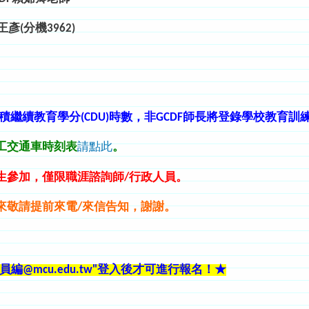
(分機3962)
積
繼續教育學分(CDU)時數，非GCDF師長將登錄學校教育
員工交通車時刻表
請點此
。
學生參加，僅限職涯諮詢師/行政人員。
來
敬請提前來電/來信告知，謝謝。
編@mcu.edu.tw"登入後才可進行報名
！
★