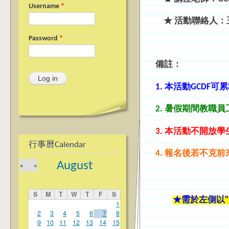
Username
*
★ 活動聯絡人：王彥
Password
*
備註：
1. 本活動GCDF
可累
2. 暑假期間教職
3. 本活動不開放
行事曆Calendar
4. 報名後
若不克前
August
»
«
S
M
T
W
T
F
S
★需於左側以"員
1
2
3
4
5
6
7
8
9
10
11
12
13
14
15