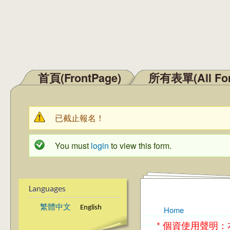
首頁(FrontPage)
所有表單(All Fo
Main menu
已截止報名！
Warning message
You must
login
to view this form.
Status message
Languages
繁體中文
English
Home
You are here
* 個資使用聲明