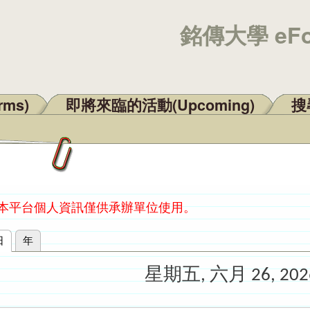
銘傳大學 eF
rms)
即將來臨的活動(Upcoming)
搜尋
：本平台個人資訊僅供承辦單位使用。
日
(作用中頁籤)
年
星期五, 六月 26, 202