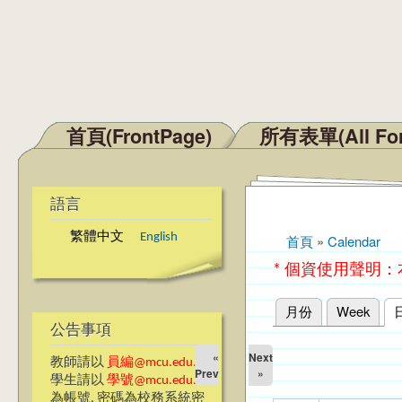
首頁(FrontPage)
所有表單(All Fo
主選單
語言
繁體中文
English
首頁
»
Calendar
您在這裡
* 個資使用聲明
月份
Week
主要索引標籤
公告事項
«
Next
教師請以
員編@mcu.edu.tw
Prev
»
學生請以
學號@mcu.edu.tw
為帳號, 密碼為校務系統密