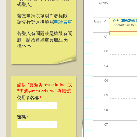
All day
碼登入。
若需申請表單製作者權限，
CDC 前程規劃
▼▼【台北諮商】
【教學暨學習資源
☆★【高教深耕計
【資網處】efo
【財務處】工讀
【財務處】漏打
Before 01
請先行登入後填寫
申請表單
者申請
03/02/2026
05/26/2026
06/23/2026
06/24/2026
11/12/2021
11/15/2021
to
to
to
to
to
to
0
0
0
0
03/27/2013
to
若登入有問題或是權限有問
01
題，請洽資網處資服組 分
機1999
02
03
04
請以 "員編@mcu.edu.tw" 或
"學號@mcu.edu.tw" 為帳號
05
使用者名稱
*
06
密碼
*
07