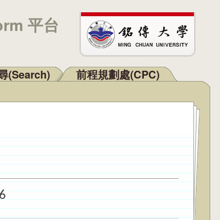
orm 平台
(Search)
前程規劃處(CPC)
6