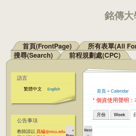
銘傳大學
首頁(FrontPage)
所有表單(All Fo
主選單
搜尋(Search)
前程規劃處(CPC)
語言
繁體中文
English
首頁
»
Calendar
您在這裡
* 個資使用聲明
月份
Week
主要索引標籤
公告事項
«
Next
教師請以
員編@mcu.edu.tw
Prev
»