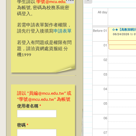
學生請以
學號@mcu.edu.tw
為帳號, 密碼為校務系統密
All day
碼登入。
若需申請表單製作者權限，
【教學暨學習資源中心
☆★【高教深耕計
【資網處】efor
【財務處】工讀
【財務處】漏打
11
11
【學
商品
教務
Before 01
請先行登入後填寫
申請表單
Application Form
整合系統～表單製
錄
06/24/2026
11/12/2021
04/1
02/0
07/1
11/0
11/0
to
to
0
06/23/2026
07/31/2027
to
0
03/27/2013
11/15/2021
to
to
若登入有問題或是權限有問
12/31/2027
07/31/2027
01
題，請洽資網處資服組 分
機1999
02
03
04
請以 "員編@mcu.edu.tw" 或
"學號@mcu.edu.tw" 為帳號
05
使用者名稱
*
06
密碼
*
07