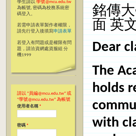
學生請以
學號@mcu.edu.tw
銘傳大
為帳號, 密碼為校務系統密
碼登入。
面 英
若需申請表單製作者權限，
請先行登入後填寫
申請表單
Dear cl
若登入有問題或是權限有問
題，請洽資網處資服組 分
機1999
The Aca
holds r
請以 "員編@mcu.edu.tw" 或
"學號@mcu.edu.tw" 為帳號
commun
使用者名稱
*
with cl
密碼
*