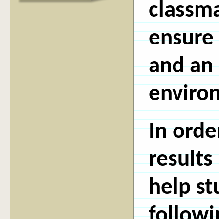
classma
ensure 
and an 
enviro
In orde
results 
help stu
followi