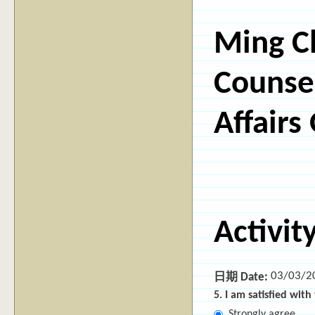
Ming Ch
Counse
Affairs 
Activit
03/03/2
日期 Date:
5. I am satisfied wit
Strongly agree