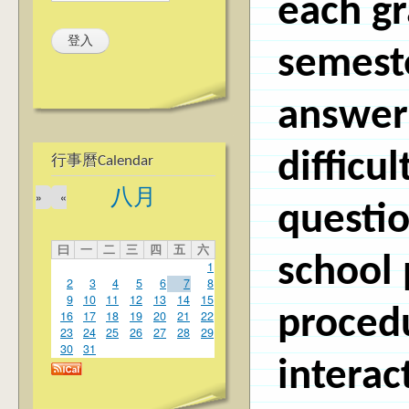
each g
semeste
answer 
difficul
行事曆Calendar
八月
»
«
questi
曰
一
二
三
四
五
六
school 
1
2
3
4
5
6
7
8
9
10
11
12
13
14
15
proced
16
17
18
19
20
21
22
23
24
25
26
27
28
29
30
31
intera