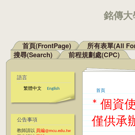
銘傳大學
首頁(FrontPage)
所有表單(All Fo
主選單
搜尋(Search)
前程規劃處(CPC)
語言
繁體中文
English
首頁
您在這裡
* 個
僅供承
公告事項
教師請以
員編@mcu.edu.tw