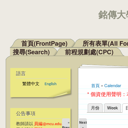
銘傳大學
首頁(FrontPage)
所有表單(All Fo
主選單
搜尋(Search)
前程規劃處(CPC)
語言
繁體中文
English
首頁
»
Calendar
您在這裡
* 個資使用聲明
月份
Week
主要索引標籤
公告事項
«
Next
教師請以
員編@mcu.edu.tw
Prev
»