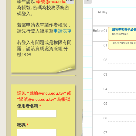
學生請以
學號@mcu.edu.tw
為帳號, 密碼為校務系統密
All day
碼登入。
若需申請表單製作者權限，
CDC【桃園校區
【教學暨學習資源
【教學暨學習資源
服務學習種子成長
【資網處】efor
【財務處】工讀
【財務處】漏打
11
11
11
【學
商品
教務
Before 01
請先行登入後填寫
申請表單
師教學研習 2024-25 
師教學研習 2024-25 
整合系統～表單製
錄
06/05/2026
02/24/2026
11/12/2021
04/1
02/0
03/0
07/1
11/0
11/0
to
to
0
07/31/2027
Achievement Sha
Achievement Sha
03/27/2013
11/15/2021
to
to
若登入有問題或是權限有問
05/27/2026
05/27/2026
12/31/2027
07/31/2027
to
to
0
0
01
題，請洽資網處資服組 分
機1999
02
03
04
請以 "員編@mcu.edu.tw" 或
"學號@mcu.edu.tw" 為帳號
05
使用者名稱
*
06
密碼
*
07