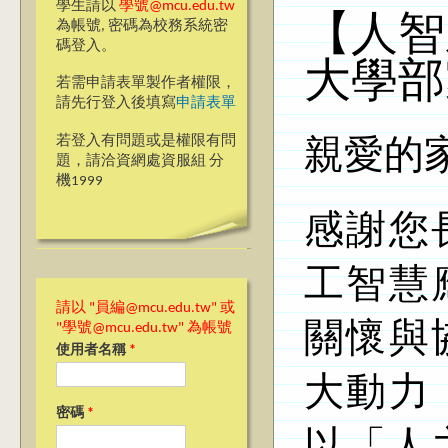
學生請以
學號@mcu.edu.tw
【人智
為帳號, 密碼為校務系統密
碼登入。
大學部
若需申請表單製作者權限，
請先行登入後填寫
申請表單
親愛的
若登入有問題或是權限有問
題，請洽資網處資服組 分
機1999
感謝您
工智慧
請以 "員編@mcu.edu.tw" 或
關懷與
"學號@mcu.edu.tw" 為帳號
使用者名稱
*
大動力
密碼
*
以「人