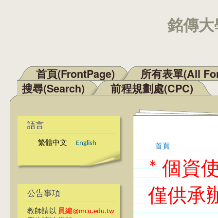
銘傳大學
首頁(FrontPage)
所有表單(All Fo
主選單
搜尋(Search)
前程規劃處(CPC)
語言
繁體中文
English
首頁
您在這裡
* 個
僅供承
公告事項
教師請以
員編@mcu.edu.tw