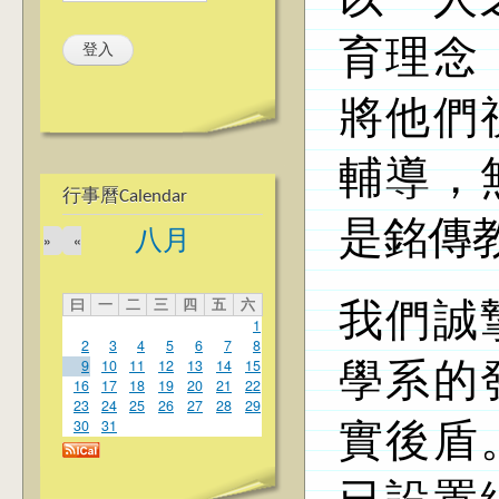
育理念
將他們
輔導，
行事曆Calendar
是銘傳
八月
»
«
曰
一
二
三
四
五
六
我們誠
1
2
3
4
5
6
7
8
9
10
11
12
13
14
15
學系的
16
17
18
19
20
21
22
23
24
25
26
27
28
29
30
31
實後盾