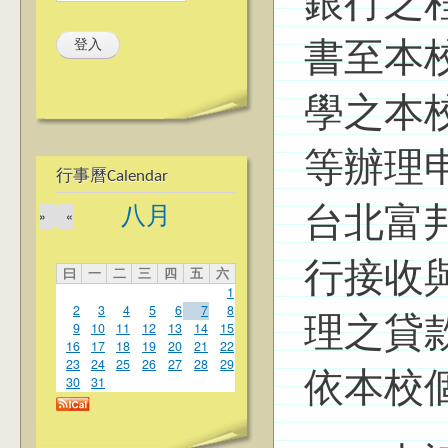
銀行之
書至本
學之本
等辦理
行事曆Calendar
八月
台北富
»
«
行接收
曰
一
二
三
四
五
六
1
2
3
4
5
6
7
8
理之貸
9
10
11
12
13
14
15
16
17
18
19
20
21
22
23
24
25
26
27
28
29
依本校
30
31