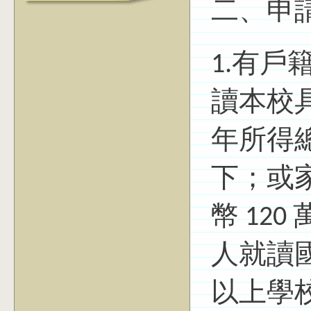
二、申
1.有
讀本校
年所得總
下；或
幣 12
人就讀
以上學