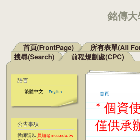
銘傳大學
首頁(FrontPage)
所有表單(All Fo
主選單
搜尋(Search)
前程規劃處(CPC)
語言
繁體中文
English
首頁
您在這裡
* 個
僅供承
公告事項
教師請以
員編@mcu.edu.tw