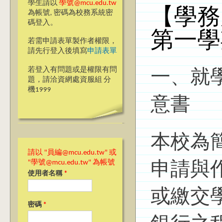
學生請以
學號@mcu.edu.tw
【學務
為帳號, 密碼為校務系統密
碼登入。
第一學
若需申請表單製作者權限，
請先行登入後填寫
申請表單
若登入有問題或是權限有問
一、就
題，請洽資網處資服組 分
機1999
意書
本校為
請以 "員編@mcu.edu.tw" 或
"學號@mcu.edu.tw" 為帳號
申請與
使用者名稱
*
或繳交
密碼
*