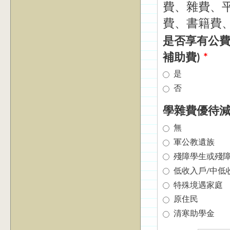
費、雜費、
費、書籍費
是否享有公費
補助費)
*
是
否
學雜費優待減
無
軍公教遺族
殘障學生或殘
低收入戶/中低
特殊境遇家庭
原住民
清寒助學金