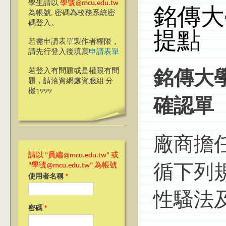
學生請以
學號@mcu.edu.tw
銘傳大
為帳號, 密碼為校務系統密
碼登入。
提點
若需申請表單製作者權限，
請先行登入後填寫
申請表單
若登入有問題或是權限有問
銘傳大
題，請洽資網處資服組 分
機1999
確認單
廠商擔
請以 "員編@mcu.edu.tw" 或
"學號@mcu.edu.tw" 為帳號
循下列
使用者名稱
*
性騷法
密碼
*