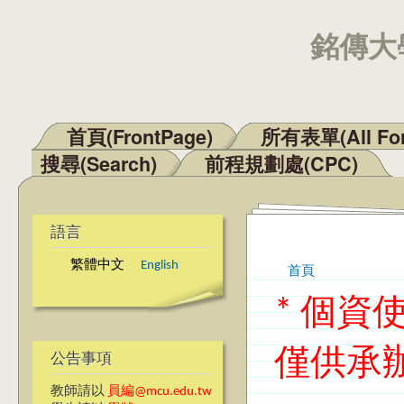
銘傳大學
首頁(FrontPage)
所有表單(All Fo
主選單
搜尋(Search)
前程規劃處(CPC)
語言
繁體中文
English
首頁
您在這裡
* 個
僅供承
公告事項
教師請以
員編@mcu.edu.tw