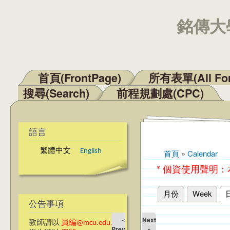
銘傳大學
首頁(FrontPage)
所有表單(All Fo
主選單
搜尋(Search)
前程規劃處(CPC)
語言
繁體中文
English
首頁
»
Calendar
您在這裡
* 個資使用聲明
月份
Week
主要索引標籤
公告事項
«
Next
教師請以
員編@mcu.edu.tw
Prev
»