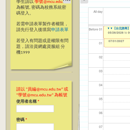
學生請以
學號@mcu.edu.tw
為帳號, 密碼為校務系統密
All day
碼登入。
若需申請表單製作者權限，
【教學暨學習資源
【銘傳Python
▼▼【台北諮商】
【資網處】efor
【財務處】工讀
【財務處】漏打
11
11
11
【學
教務
商品
Before 01
請先行登入後填寫
申請表單
整合系統～表單製
錄
05/18/2026
05/24/2026
05/26/2026
11/12/2021
04/1
02/0
03/0
07/1
11/0
11/0
to
to
to
to
0
0
0
07/31/2027
03/27/2013
11/15/2021
to
to
若登入有問題或是權限有問
12/31/2027
07/31/2027
01
題，請洽資網處資服組 分
機1999
02
03
04
請以 "員編@mcu.edu.tw" 或
"學號@mcu.edu.tw" 為帳號
05
使用者名稱
*
06
密碼
*
07