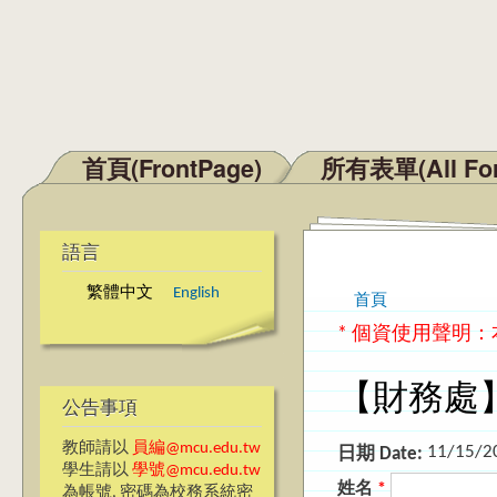
首頁(FrontPage)
所有表單(All Fo
主選單
語言
繁體中文
English
首頁
您在這裡
* 個資使用聲明
【財務處
公告事項
教師請以
員編@mcu.edu.tw
11/15/2
日期 Date:
學生請以
學號@mcu.edu.tw
姓名
*
為帳號, 密碼為校務系統密