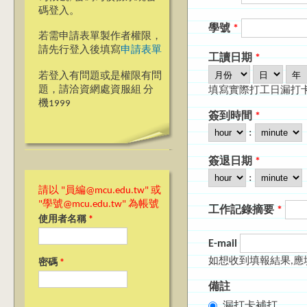
碼登入。
學號
*
若需申請表單製作者權限，
請先行登入後填寫
申請表單
工讀日期
*
月份
日
年
若登入有問題或是權限有問
題，請洽資網處資服組 分
填寫實際打工日漏打
機1999
簽到時間
*
Hour
Minute
:
簽退日期
*
Hour
Minute
:
請以 "員編@mcu.edu.tw" 或
"學號@mcu.edu.tw" 為帳號
工作記錄摘要
*
使用者名稱
*
E-mail
如想收到填報結果,應填
密碼
*
備註
漏打卡補打