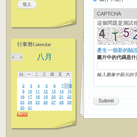
CAPTCHA
這個問題是測試
行事曆Calendar
產生一個新的驗
八月
»
«
圖片中的代碼是
曰
一
二
三
四
五
六
輸入圖像中顯示的
1
2
3
4
5
6
7
8
9
10
11
12
13
14
15
16
17
18
19
20
21
22
23
24
25
26
27
28
29
30
31