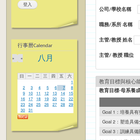
公司/學校名稱
職務/系所 名稱
主管/教授 姓名
行事曆Calendar
主管/ 教授 職位
八月
»
«
曰
一
二
三
四
五
六
教育目標與核心
1
2
3
4
5
6
7
8
教育目標-母系養
9
10
11
12
13
14
15
16
17
18
19
20
21
22
23
24
25
26
27
28
29
30
31
Goal 1：培養
Goal 2：塑造
Goal 3：訓練