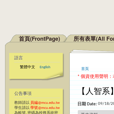
首頁(FrontPage)
所有表單(All Fo
主選單
語言
繁體中文
English
首頁
您在這裡
* 個資使用聲明
【人智系
公告事項
教師請以
員編@mcu.edu.tw
09/18/2
日期 Date:
學生請以
學號@mcu.edu.tw
為帳號, 密碼為校務系統密