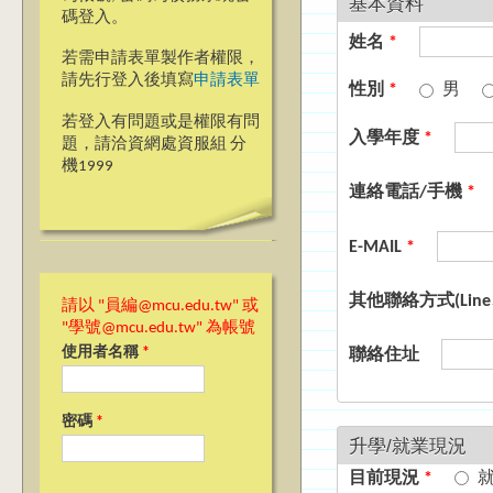
基本資料
碼登入。
姓名
*
若需申請表單製作者權限，
請先行登入後填寫
申請表單
性別
*
男
若登入有問題或是權限有問
入學年度
*
題，請洽資網處資服組 分
機1999
連絡電話/手機
*
E-MAIL
*
其他聯絡方式(Line
請以 "員編@mcu.edu.tw" 或
"學號@mcu.edu.tw" 為帳號
使用者名稱
*
聯絡住址
密碼
*
升學/就業現況
目前現況
*