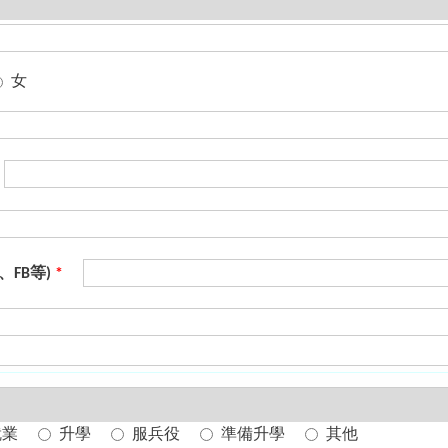
女
、FB等)
*
就業
升學
服兵役
準備升學
其他