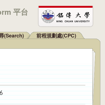
orm 平台
(Search)
前程規劃處(CPC)
6