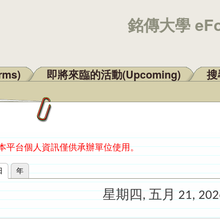
銘傳大學 eF
rms)
即將來臨的活動(Upcoming)
搜尋
：本平台個人資訊僅供承辦單位使用。
日
(作用中頁籤)
年
星期四, 五月 21, 202