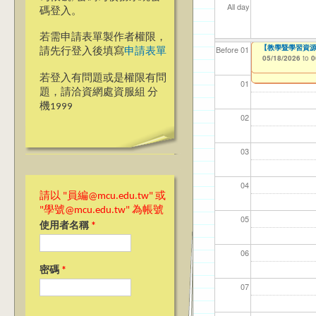
All day
碼登入。
若需申請表單製作者權限，
【學務處衛生保健組】台
【教學暨學習資源中心
銘傳大學桃園校區學生宿舍
【教學暨學習資源
【資網處】efo
【財務處】工讀
【財務處】漏打
114學年度前程
Before 01
請先行登入後填寫
申請表單
Registration ope
Speech on May 
者申請
習)
05/18/2026
05/18/2026
11/12/2021
11/15/2021
to
to
to
to
0
0
03/30/2026
05/06/2026
to
to
0
0
03/27/2013
04/17/2022
to
to
若登入有問題或是權限有問
01
題，請洽資網處資服組 分
機1999
02
03
04
請以 "員編@mcu.edu.tw" 或
"學號@mcu.edu.tw" 為帳號
05
使用者名稱
*
06
密碼
*
07