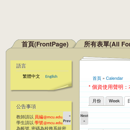
首頁(FrontPage)
所有表單(All Fo
主選單
語言
繁體中文
English
首頁
»
Calendar
您在這裡
* 個資使用聲明
月份
Week
主要索引標籤
公告事項
«
Next
教師請以
員編@mcu.edu.tw
Prev
»
學生請以
學號@mcu.edu.tw
為帳號, 密碼為校務系統密