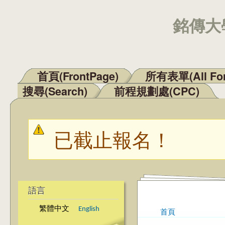
銘傳大學
首頁(FrontPage)
所有表單(All Fo
主選單
搜尋(Search)
前程規劃處(CPC)
已截止報名！
警告訊息
語言
繁體中文
English
首頁