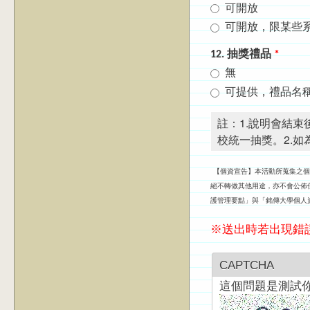
可開放
可開放，限某些
12. 抽獎禮品
*
無
可提供，禮品名稱
註：1.說明會結
校統一抽獎。2.
【個資宣告】本活動所蒐集之個
絕不轉做其他用途，亦不會公佈
護管理要點」與「銘傳大學個人
※送出時若出現錯
CAPTCHA
這個問題是測試