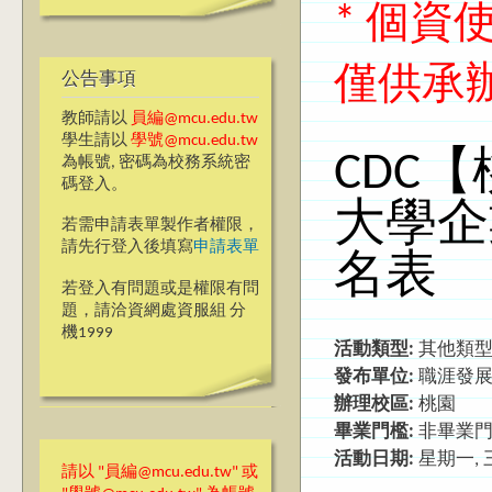
您在這裡
* 個
僅供承
公告事項
教師請以
員編@mcu.edu.tw
學生請以
學號@mcu.edu.tw
CDC
為帳號, 密碼為校務系統密
碼登入。
大學企
若需申請表單製作者權限，
請先行登入後填寫
申請表單
名表
若登入有問題或是權限有問
題，請洽資網處資服組 分
機1999
活動類型:
其他類
發布單位:
職涯發展
辦理校區:
桃園
畢業門檻:
非畢業
活動日期:
星期一, 三
請以 "員編@mcu.edu.tw" 或