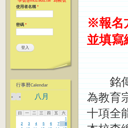
"學號@mcu.edu.tw" 為帳號
使用者名稱
*
※
報名
密碼
*
並填寫
銘傳大
行事曆Calendar
為教育
八月
»
«
十項全
曰
一
二
三
四
五
六
1
2
3
4
5
6
7
8