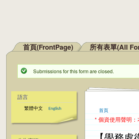
首頁(FrontPage)
所有表單(All Fo
主選單
Submissions for this form are closed.
狀態訊息
語言
繁體中文
English
首頁
您在這裡
* 個資使用聲明
【學務處