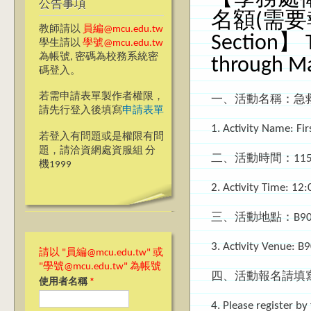
公告事項
名額(需要報
教師請以
員編@mcu.edu.tw
Section】 T
學生請以
學號@mcu.edu.tw
為帳號, 密碼為校務系統密
through M
碼登入。
若需申請表單製作者權限，
一、活動名稱：急救
請先行登入後填寫
申請表單
1. Activity Name: Fir
若登入有問題或是權限有問
題，請洽資網處資服組 分
二、活動時間：115年
機1999
2. Activity Time: 12
三、活動地點：B901
3. Activity Venue: B
請以 "員編@mcu.edu.tw" 或
"學號@mcu.edu.tw" 為帳號
四、活動報名請填
使用者名稱
*
4. Please register by