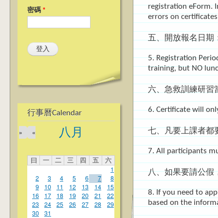
registration eForm. I
密碼
*
errors on certificate
五、開放報名日期：
5. Registration Peri
training, but NO lun
六、急救訓練研習
6. Certificate will 
行事曆Calendar
八月
七、凡要上課者都
»
«
7. All participants m
曰
一
二
三
四
五
六
1
八、如果要請公假，
2
3
4
5
6
7
8
9
10
11
12
13
14
15
8. If you need to app
16
17
18
19
20
21
22
based on the inform
23
24
25
26
27
28
29
30
31