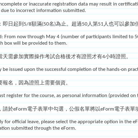
ncomplete or inaccurate registration data may result in certificati
s due to incorrect information submitted.
即日起到5/8額滿(50名)為止。超過50人第51人也可以參
od: From now through May 4 (number of participants limited to 50).
ch box will be provided to them.
當天需參加實際操作考試合格後才有證照才有4小時證照。
only be issued upon the successful completion of the hands-on pra
要報名，因為證照上需要個資。
ust register for the course, as personal information (provided on th
請於eForm電子表單中勾選，公假名單將以eForm電子表
ly for official leave, please select the appropriate option in the eF
ation submitted through the eForm.