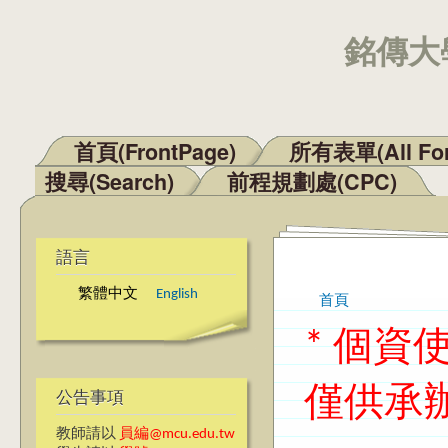
銘傳大學
首頁(FrontPage)
所有表單(All Fo
主選單
搜尋(Search)
前程規劃處(CPC)
語言
繁體中文
English
首頁
您在這裡
* 個
僅供承
公告事項
教師請以
員編@mcu.edu.tw