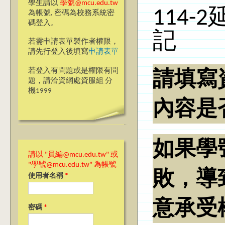
學生請以
學號@mcu.edu.tw
114
為帳號, 密碼為校務系統密
碼登入。
記
若需申請表單製作者權限，
請先行登入後填寫
申請表單
若登入有問題或是權限有問
請填寫
題，請洽資網處資服組 分
機1999
內容是
如果學
請以 "員編@mcu.edu.tw" 或
"學號@mcu.edu.tw" 為帳號
敗，導
使用者名稱
*
意承受
密碼
*