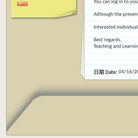
You can log in to yo
Although the present
Interested individua
Best regards,
Teaching and Learni
04/16/2
日期 Date: