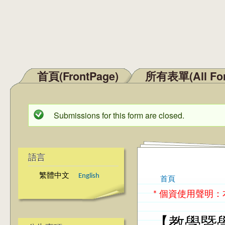
首頁(FrontPage)
所有表單(All Fo
主選單
Submissions for this form are closed.
狀態訊息
語言
繁體中文
English
首頁
您在這裡
* 個資使用聲明
【教學暨