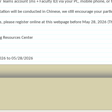
ur Teams account (ms + Faculty ID) via your PC, mobile phone, or t
ation will be conducted in Chinese, we still encourage your partic
ls, please register online at this webpage before May 28, 2026 (T
ng Resources Center
026
to
05/28/2026