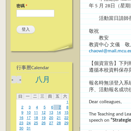
年 5 月 28日（
密碼
*
活動當日請師長以
敬祝
教安
教資中心 文儀 敬
chaowi@mail.mcu.e
【個資宣告】下列
行事曆Calendar
遵循本校資料保存
八月
»
«
報名時無須登入系
序、活動報名成功
曰
一
二
三
四
五
六
1
Dear colleagues,
2
3
4
5
6
7
8
9
10
11
12
13
14
15
The Teaching and Lea
16
17
18
19
20
21
22
speech on
“Strategie
23
24
25
26
27
28
29
30
31