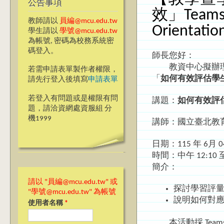
公告事項
效」Teams
教師請以
員編@mcu.edu.tw
Orientatio
學生請以
學號@mcu.edu.tw
為帳號, 密碼為校務系統密
碼登入。
師長您好：
教資中心擬辦理「
若需申請表單製作者權限，
「
如何有效評估學
請先行登入後填寫
申請表單
若登入有問題或是權限有問
講題：
如何有效評
題，請洽資網處資服組 分
機1999
講師：國立臺北教
日期：115 年 6月
時間：中午 12:10 至
簡介：
請以 "員編@mcu.edu.tw" 或
探討學習評
"學號@mcu.edu.tw" 為帳號
說明如何對
使用者名稱
*
本活動採 Tea