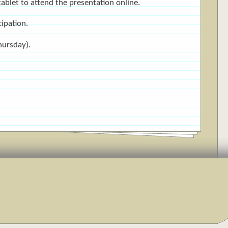
ablet to attend the presentation online.
ipation.
hursday).