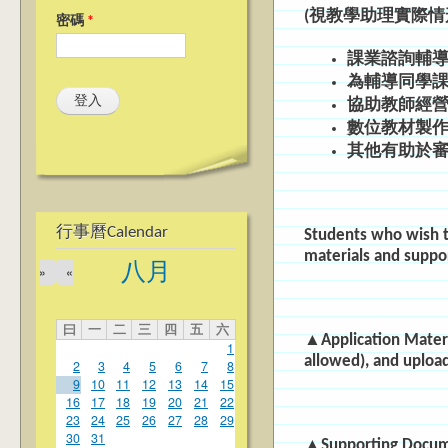
(視教學助理實際
密碼
*
課業諮詢輔
為輔導同學
協助教師經營 
數位教材製作 
其他有助於
行事曆Calendar
Students who wish t
materials and supp
八月
»
«
曰
一
二
三
四
五
六
▲Application Materi
1
allowed), and upload
2
3
4
5
6
7
8
9
10
11
12
13
14
15
16
17
18
19
20
21
22
23
24
25
26
27
28
29
30
31
▲Supporting Docum