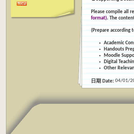
Please compile all r
format)
. The conten
(Prepare according t
Academic Cons
Handouts Prep
Moodle Suppor
Digital Teachi
Other Relevan
04/01/2
日期 Date: