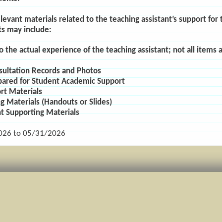
elevant materials related to the teaching assistant’s support for 
ts may include:
o the actual experience of the teaching assistant; not all items 
ultation Records and Photos
ared for Student Academic Support
t Materials
ng Materials (Handouts or Slides)
t Supporting Materials
026
to
05/31/2026