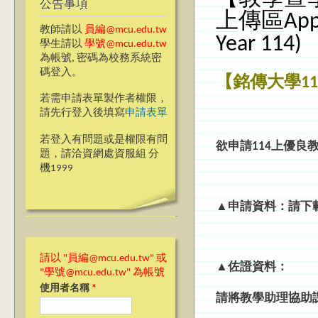
公告事項
上傳區Applica
教師請以
員編@mcu.edu.tw
Year 114)
學生請以
學號@mcu.edu.tw
為帳號, 密碼為校務系統密
碼登入。
【銘傳大學1
若需申請表單製作者權限，
請先行登入後填寫
申請表單
若登入有問題或是權限有問
欲申請114上優良
題，請洽資網處資服組 分
機1999
▲申請資料：請下
請以 "員編@mcu.edu.tw" 或
▲佐證資料：
"學號@mcu.edu.tw" 為帳號
使用者名稱
*
請將教學助理協助