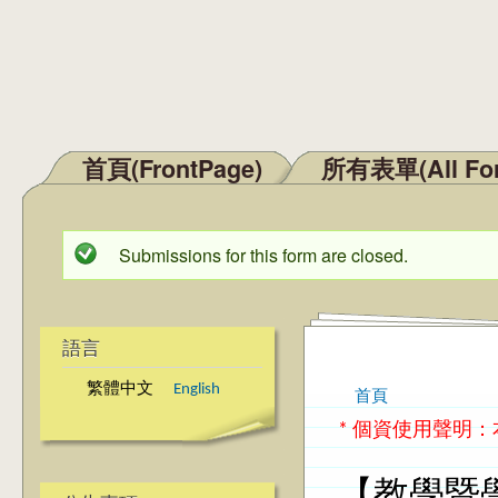
首頁(FrontPage)
所有表單(All Fo
主選單
Submissions for this form are closed.
狀態訊息
語言
繁體中文
English
首頁
您在這裡
* 個資使用聲明
【教學暨