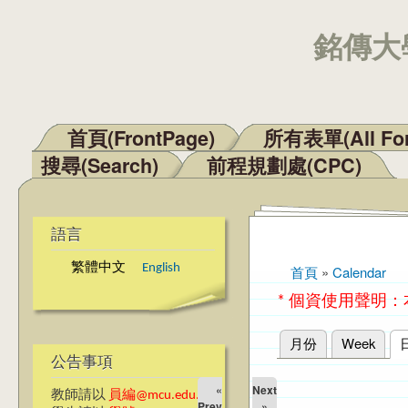
銘傳大學
首頁(FrontPage)
所有表單(All Fo
主選單
搜尋(Search)
前程規劃處(CPC)
語言
繁體中文
English
首頁
»
Calendar
您在這裡
* 個資使用聲明
月份
Week
主要索引標籤
公告事項
«
Next
教師請以
員編@mcu.edu.tw
Prev
»