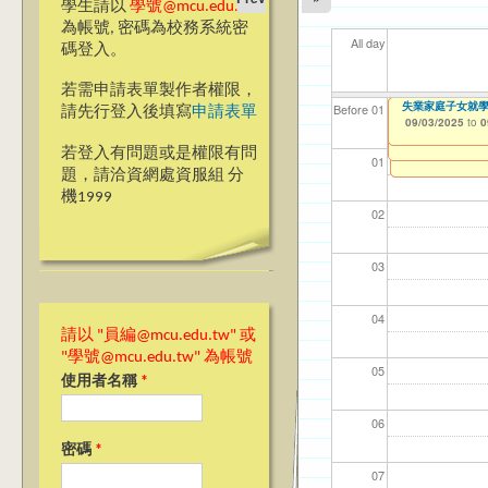
學生請以
學號@mcu.edu.tw
為帳號, 密碼為校務系統密
All day
碼登入。
若需申請表單製作者權限，
【教學暨學習資源中
【教學暨學習資源中
Survey on Incom
失業家庭子女就
【資網處】efor
我愛銘傳我愛養樂
【財務處】工讀
【財務處】漏打
11
11
11
【學
11
教務
商品
Before 01
請先行登入後填寫
申請表單
09/02/2025
to
0
Implementation 
整合系統～表單製
校區)
錄
09/01/2025
09/03/2025
11/12/2021
04/1
02/0
03/0
07/1
09/1
11/0
11/0
to
to
to
1
0
06/13/2025
07/31/2027
to
0
03/27/2013
09/02/2019
11/15/2021
to
to
to
若登入有問題或是權限有問
12/31/2027
09/30/2025
07/31/2027
01
題，請洽資網處資服組 分
機1999
02
03
04
請以 "員編@mcu.edu.tw" 或
"學號@mcu.edu.tw" 為帳號
05
使用者名稱
*
06
密碼
*
07