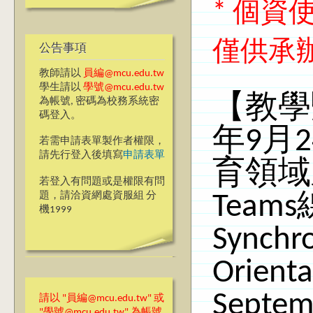
* 個
僅供承
公告事項
教師請以
員編@mcu.edu.tw
學生請以
學號@mcu.edu.tw
【教學
為帳號, 密碼為校務系統密
碼登入。
年9月
若需申請表單製作者權限，
請先行登入後填寫
申請表單
育領域
若登入有問題或是權限有問
題，請洽資網處資服組 分
Tea
機1999
Synchr
Orienta
Septem
請以 "員編@mcu.edu.tw" 或
"學號@mcu.edu.tw" 為帳號