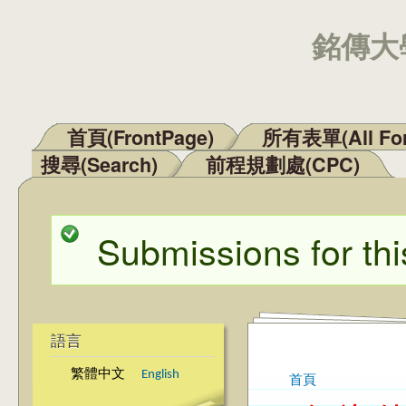
銘傳大學
首頁(FrontPage)
所有表單(All Fo
主選單
搜尋(Search)
前程規劃處(CPC)
Submissions for thi
狀態訊息
語言
繁體中文
English
首頁
您在這裡