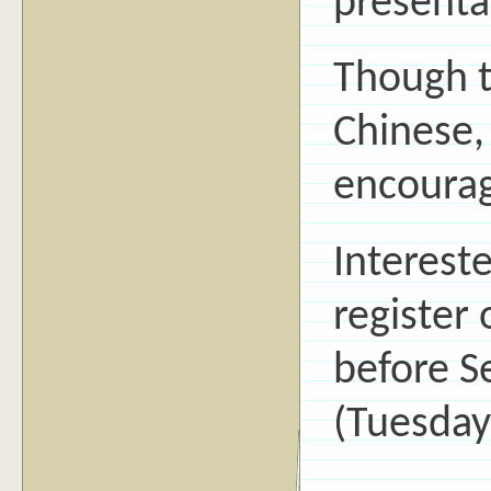
presenta
Though t
Chinese, 
encourag
Intereste
register
before S
(Tuesday