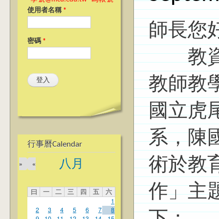
使用者名稱
*
師長您
密碼
*
教資中
教師教
國立虎
系，陳
行事曆Calendar
術於教
八月
»
«
作」主
曰
一
二
三
四
五
六
1
2
3
4
5
6
7
8
9
10
11
12
13
14
15