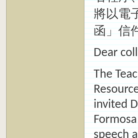
將以電
函」信
Dear col
The Teac
Resource
invited D
Formosa 
speech 