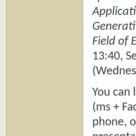
Applicat
Generati
Field of
13:40, S
(Wednes
You can 
(ms + Fac
phone, o