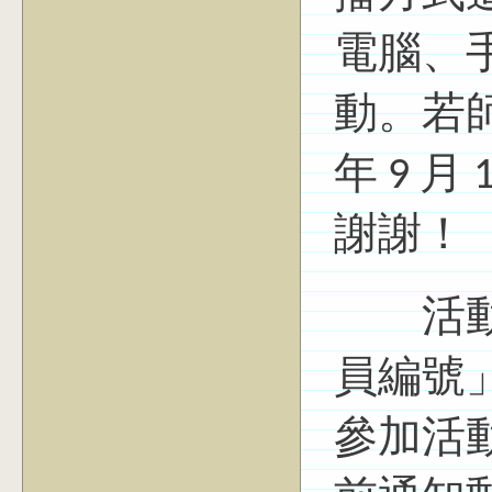
電腦、
動。若
年 9 
謝謝！
活動當
員編號」
參加活