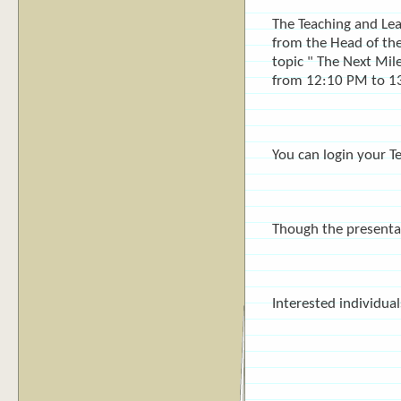
The Teaching and Lea
from the Head of the
topic " The Next Mi
from 12:10 PM to 1
You can login your T
Though the presentati
Interested individua