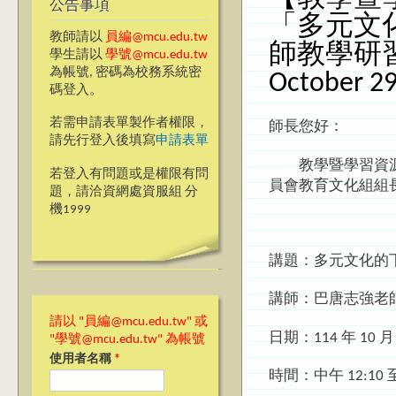
公告事項
「多元文
教師請以
員編@mcu.edu.tw
師教學研習 Syn
學生請以
學號@mcu.edu.tw
為帳號, 密碼為校務系統密
October 2
碼登入。
若需申請表單製作者權限，
師長您好：
請先行登入後填寫
申請表單
教學暨學習資源中
若登入有問題或是權限有問
員會教育文化組組
題，請洽資網處資服組 分
機1999
講題：多元文化的
講師：巴唐志強老
請以 "員編@mcu.edu.tw" 或
日期：114 年 10 
"學號@mcu.edu.tw" 為帳號
使用者名稱
*
時間：中午 12:10 至