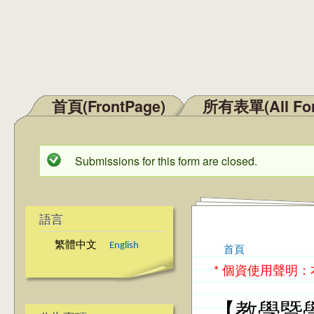
首頁(FrontPage)
所有表單(All Fo
主選單
Submissions for this form are closed.
狀態訊息
語言
繁體中文
English
首頁
您在這裡
* 個資使用聲明
【教學暨學