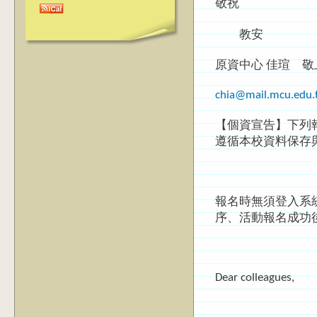
敬祝
教安
原資中心 佳瑄 敬
chia@mail.mcu.edu.
【個資宣告】下列
遵循本校資料保存
報名時無須登入系
序、活動報名成功
Dear colleagues,