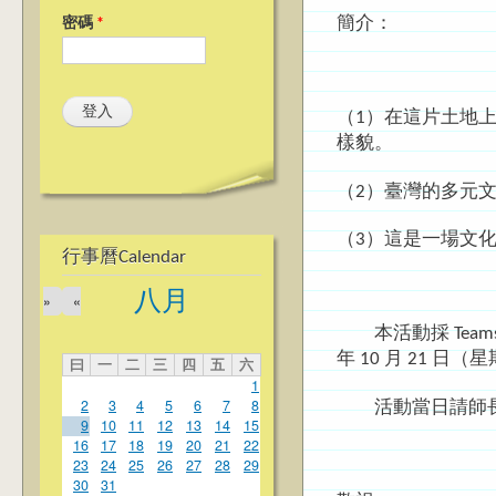
簡介：
密碼
*
（1）在這片土地
樣貌。
（2）臺灣的多元
（3）這是一場文
行事曆Calendar
八月
»
«
本活動採 Tea
年 10 月 21 
曰
一
二
三
四
五
六
1
2
3
4
5
6
7
8
活動當日請師長以
9
10
11
12
13
14
15
16
17
18
19
20
21
22
23
24
25
26
27
28
29
30
31