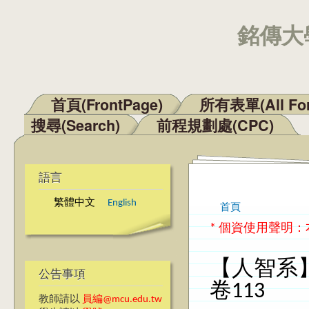
銘傳大學
首頁(FrontPage)
所有表單(All Fo
主選單
搜尋(Search)
前程規劃處(CPC)
語言
繁體中文
English
首頁
您在這裡
* 個資使用聲明
【人智系
公告事項
卷113
教師請以
員編@mcu.edu.tw