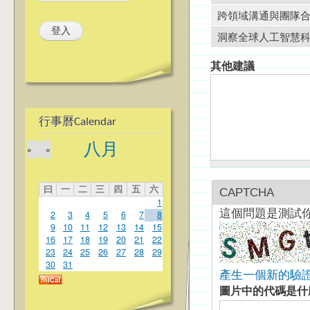
跨領域溝通與團隊
洞察全球人工智慧
其他建議
行事曆Calendar
八月
»
«
曰
一
二
三
四
五
六
CAPTCHA
1
2
3
4
5
6
7
8
這個問題是測試
9
10
11
12
13
14
15
16
17
18
19
20
21
22
23
24
25
26
27
28
29
30
31
產生一個新的驗
圖片中的代碼是