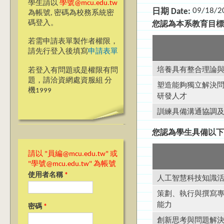
學生請以
學號@mcu.edu.tw
09/18/2
日期 Date:
為帳號, 密碼為校務系統密
碼登入。
您認為本系教育目
若需申請表單製作者權限，
請先行登入後填寫
申請表單
培養具有整合理論
若登入有問題或是權限有問
題，請洽資網處資服組 分
塑造能夠獨立解決
機1999
研發人才
訓練具備溝通協調
您認為學生具備以
請以 "員編@mcu.edu.tw" 或
"學號@mcu.edu.tw" 為帳號
人工智慧科技知識
使用者名稱
*
策劃、執行與撰寫
能力
密碼
*
創新思考與問題解