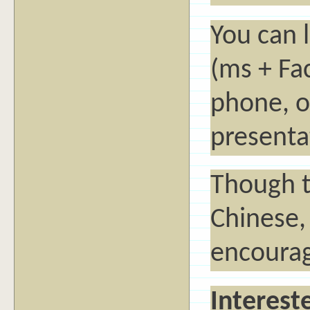
You can 
(ms + Fac
phone, o
presenta
Though t
Chinese, 
encourag
Interest