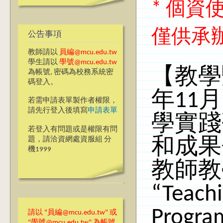
* 個
僅供承
公告事項
教師請以
員編@mcu.edu.tw
學生請以
學號@mcu.edu.tw
【教學
為帳號, 密碼為校務系統密
碼登入。
年11
若需申請表單製作者權限，
請先行登入後填寫
申請表單
學實踐
若登入有問題或是權限有問
題，請洽資網處資服組 分
和成果
機1999
教師教學
“Teachi
Progra
請以 "員編@mcu.edu.tw" 或
"學號@mcu.edu.tw" 為帳號