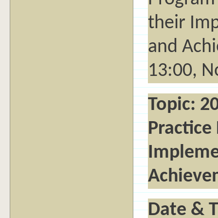
their Im
and Achi
13:00, N
Topic: 2
Practice
Impleme
Achieve
Date & T