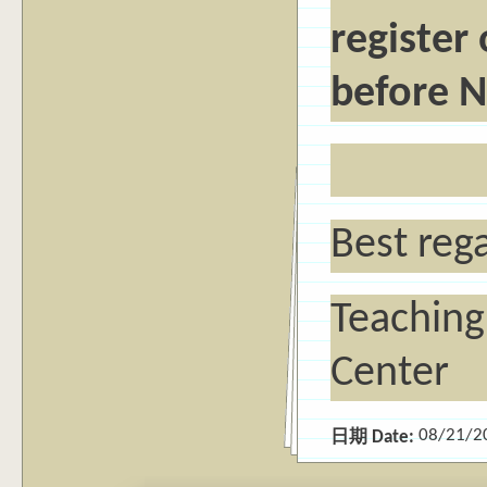
register
before N
Best reg
Teaching
Center
08/21/2
日期 Date: