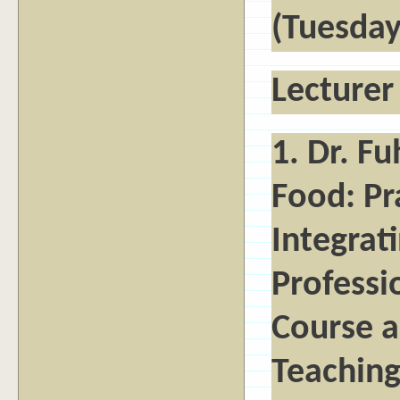
(Tuesday
Lecturer
1. Dr. Fu
Food: Pr
Integrat
Professi
Course a
Teaching