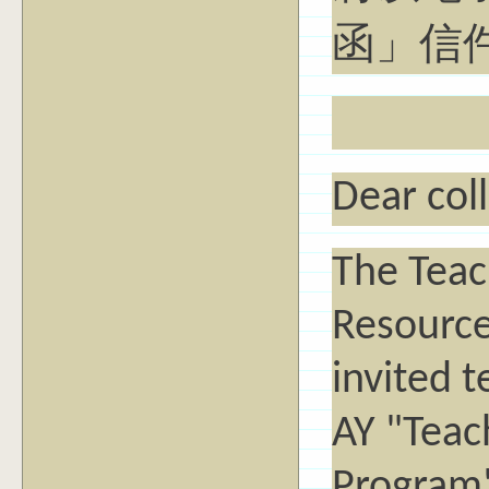
函」信
Dear col
The Teac
Resource
invited 
AY "Teac
Program"