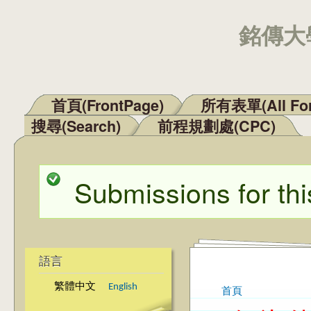
銘傳大學
首頁(FrontPage)
所有表單(All Fo
主選單
搜尋(Search)
前程規劃處(CPC)
Submissions for thi
狀態訊息
語言
繁體中文
English
首頁
您在這裡