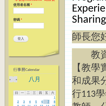
Experi
使用者名稱
*
Sharing
密碼
*
師長您
教資中
【教學
行事曆Calendar
和成果
八月
»
«
行11
曰
一
二
三
四
五
六
1
2
3
4
5
6
7
8
9
10
11
12
13
14
15