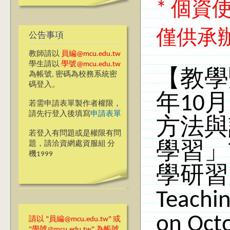
* 個
僅供承
公告事項
教師請以
員編@mcu.edu.tw
學生請以
學號@mcu.edu.tw
【教學
為帳號, 密碼為校務系統密
碼登入。
年10
若需申請表單製作者權限，
請先行登入後填寫
申請表單
方法與
若登入有問題或是權限有問
題，請洽資網處資服組 分
學習」
機1999
學研習 S
Teachin
on Oct
請以 "員編@mcu.edu.tw" 或
"學號@mcu.edu.tw" 為帳號