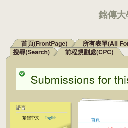
銘傳大學
首頁(FrontPage)
所有表單(All Fo
主選單
搜尋(Search)
前程規劃處(CPC)
Submissions for thi
狀態訊息
語言
繁體中文
English
首頁
您在這裡