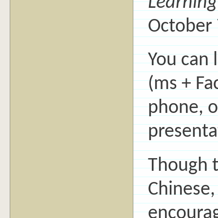
Learning
October 
You can 
(ms + Fac
phone, o
presenta
Though t
Chinese, 
encourag