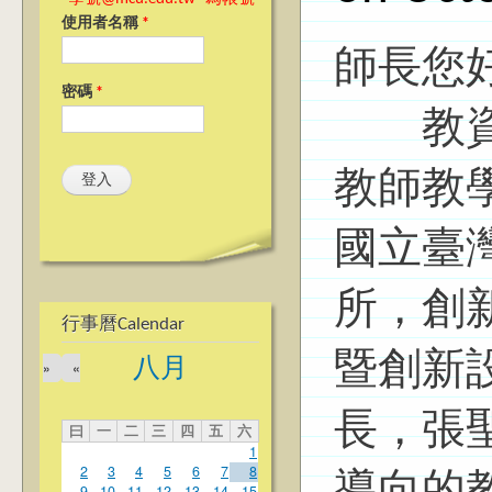
使用者名稱
*
師長您
密碼
*
教資中
教師教
國立臺
所，創
行事曆Calendar
暨創新設計
八月
»
«
長，張
曰
一
二
三
四
五
六
1
2
3
4
5
6
7
8
9
10
11
12
13
14
15