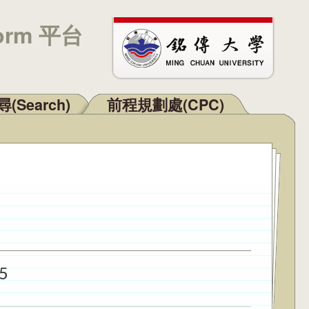
orm 平台
(Search)
前程規劃處(CPC)
5