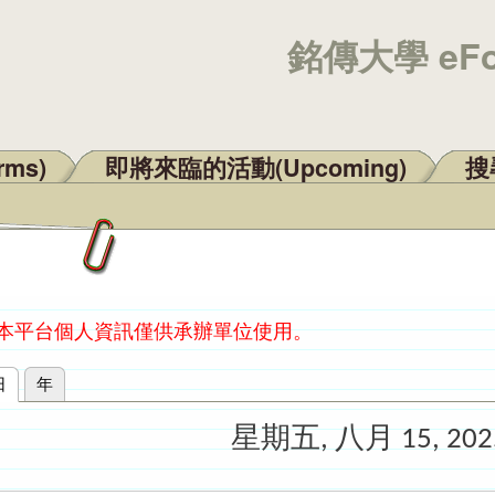
銘傳大學 eF
rms)
即將來臨的活動(Upcoming)
搜尋
：本平台個人資訊僅供承辦單位使用。
日
(作用中頁籤)
年
星期五, 八月 15, 202