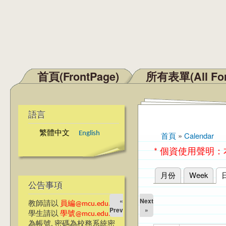
首頁(FrontPage)
所有表單(All Fo
主選單
語言
繁體中文
English
首頁
»
Calendar
您在這裡
* 個資使用聲明
月份
Week
主要索引標籤
公告事項
«
Next
教師請以
員編@mcu.edu.tw
Prev
»
學生請以
學號@mcu.edu.tw
為帳號, 密碼為校務系統密