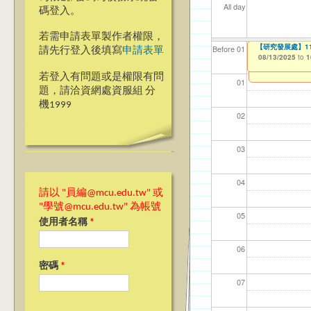
All day
碼登入。
若需申請表單製作者權限，
2025『發現銘
【研究發展處】114學年
【資網處】efo
我愛銘傳我愛養樂
【財務處】工讀
Before 01
請先行登入後填寫
申請表單
者申請
08/08/2025
08/13/2025
09/02/2019
11/12/2021
to
to
to
to
1
1
03/27/2013
to
若登入有問題或是權限有問
01
題，請洽資網處資服組 分
機1999
02
03
04
請以 "員編@mcu.edu.tw" 或
"學號@mcu.edu.tw" 為帳號
05
使用者名稱
*
06
密碼
*
07