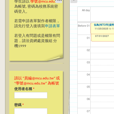
學生請以
學號@mcu.edu.tw
為帳號, 密碼為校務系統密
All day
碼登入。
若需申請表單製作者權限，
☆台北校區☆ 1
似鳥(NITORI)資
【資網處】efor
【財務處】工讀
【財務處】漏打
11
11
11
【學
11
Before 01
請先行登入後填寫
申請表單
整合系統～表單製
錄
11/21/2025
11/25/2025
11/12/2021
04/1
02/0
03/0
07/1
09/1
to
to
to
1
1
07/31/2027
03/27/2013
11/15/2021
to
to
若登入有問題或是權限有問
12/31/2027
07/31/2027
01
題，請洽資網處資服組 分
機1999
02
03
04
請以 "員編@mcu.edu.tw" 或
"學號@mcu.edu.tw" 為帳號
05
使用者名稱
*
06
密碼
*
07