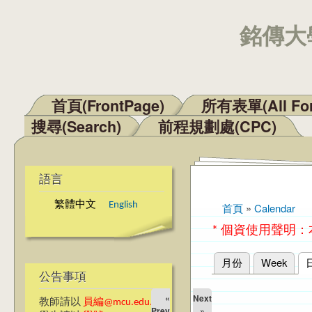
銘傳大學
首頁(FrontPage)
所有表單(All Fo
主選單
搜尋(Search)
前程規劃處(CPC)
語言
繁體中文
English
首頁
»
Calendar
您在這裡
* 個資使用聲明
月份
Week
主要索引標籤
公告事項
«
Next
教師請以
員編@mcu.edu.tw
Prev
»