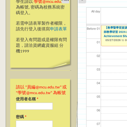
學生請以
學號@mcu.edu.tw
為帳號, 密碼為校務系統密
All day
碼登入。
若需申請表單製作者權限，
▼▼【台北諮商】
【教學暨學習資源
【資網處】efor
【財務處】工讀
【財務處】漏打
11
11
11
【學
教務
商品
Before 01
請先行登入後填寫
申請表單
師教學研習 2024-25 
整合系統～表單製
錄
05/26/2026
11/12/2021
04/1
02/0
03/0
07/1
11/0
11/0
to
to
0
07/31/2027
Achievement Sha
03/27/2013
11/15/2021
to
to
若登入有問題或是權限有問
05/27/2026
12/31/2027
07/31/2027
to
0
01
題，請洽資網處資服組 分
機1999
02
03
04
請以 "員編@mcu.edu.tw" 或
"學號@mcu.edu.tw" 為帳號
05
使用者名稱
*
06
密碼
*
07