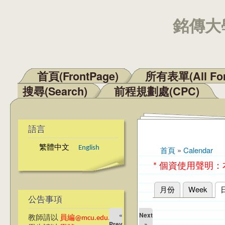
銘傳大學
首頁(FrontPage)
所有表單(All Fo
主選單
搜尋(Search)
前程規劃處(CPC)
語言
繁體中文
English
首頁
»
Calendar
您在這裡
* 個資使用聲明
月份
Week
主要索引標籤
公告事項
«
Next
教師請以
員編@mcu.edu.tw
Prev
»