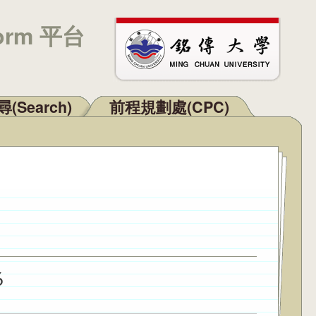
orm 平台
(Search)
前程規劃處(CPC)
6