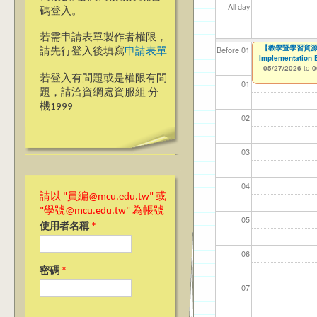
All day
碼登入。
若需申請表單製作者權限，
▼▼【台北諮商】
【教學暨學習資源中心
【資網處】efo
【財務處】工讀
【財務處】漏打
Before 01
請先行登入後填寫
申請表單
Implementation 
者申請
05/26/2026
11/12/2021
11/15/2021
to
to
to
0
05/27/2026
to
0
03/27/2013
to
若登入有問題或是權限有問
01
題，請洽資網處資服組 分
機1999
02
03
04
請以 "員編@mcu.edu.tw" 或
"學號@mcu.edu.tw" 為帳號
05
使用者名稱
*
06
密碼
*
07