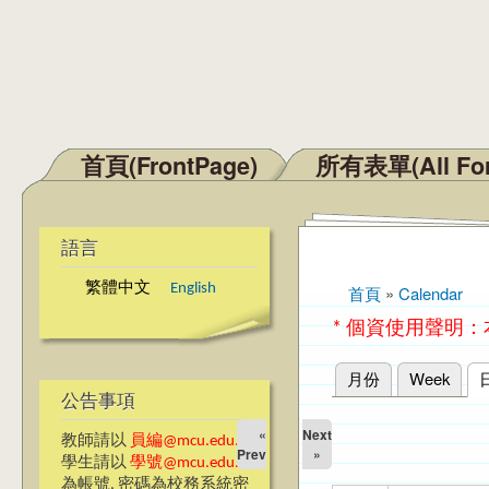
首頁(FrontPage)
所有表單(All Fo
主選單
語言
繁體中文
English
首頁
»
Calendar
您在這裡
* 個資使用聲明
月份
Week
主要索引標籤
公告事項
«
Next
教師請以
員編@mcu.edu.tw
Prev
»
學生請以
學號@mcu.edu.tw
為帳號, 密碼為校務系統密