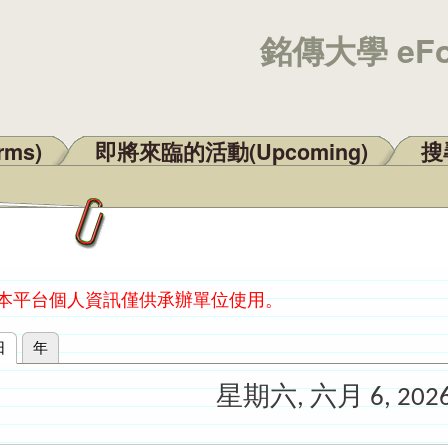
銘傳大學 eF
rms)
即將來臨的活動(Upcoming)
搜尋
：本平台個人資訊僅供承辦單位使用。
日
(作用中頁籤)
年
星期六, 六月 6, 202