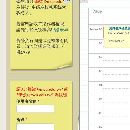
學生請以
學號@mcu.edu.tw
為帳號, 密碼為校務系統密
All day
碼登入。
若需申請表單製作者權限，
【教學暨學習資源中
【教學暨學習資源中
【資網處】efor
【財務處】工讀
【財務處】漏打
11
11
【學
教務
商品
Before 01
請先行登入後填寫
申請表單
整合系統～表單製
錄
06/12/2026
06/12/2026
11/12/2021
04/1
02/0
07/1
11/0
11/0
to
to
to
0
0
07/31/2027
03/27/2013
11/15/2021
to
to
若登入有問題或是權限有問
12/31/2027
07/31/2027
01
題，請洽資網處資服組 分
機1999
02
03
04
請以 "員編@mcu.edu.tw" 或
"學號@mcu.edu.tw" 為帳號
05
使用者名稱
*
06
密碼
*
07