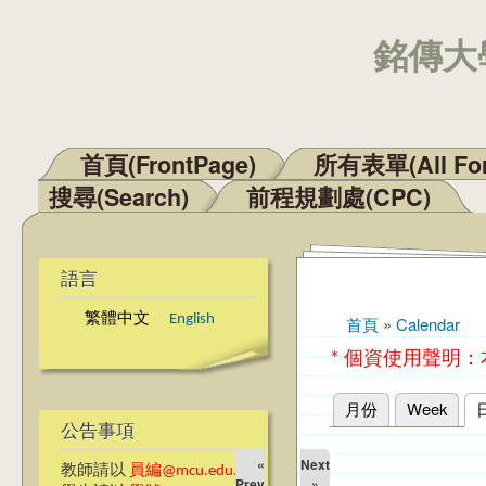
銘傳大學
首頁(FrontPage)
所有表單(All Fo
主選單
搜尋(Search)
前程規劃處(CPC)
語言
繁體中文
English
首頁
»
Calendar
您在這裡
* 個資使用聲明
月份
Week
主要索引標籤
公告事項
«
Next
教師請以
員編@mcu.edu.tw
Prev
»