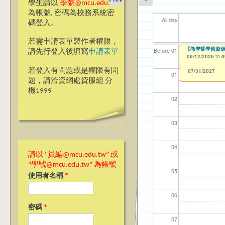
學生請以
學號@mcu.edu.tw
為帳號, 密碼為校務系統密
All day
碼登入。
若需申請表單製作者權限，
【教學暨學習資源中
【教學暨學習資源中
【資網處】efor
【財務處】工讀
【財務處】漏打
11
11
【學
教務
商品
Before 01
請先行登入後填寫
申請表單
整合系統～表單製
錄
06/12/2026
06/12/2026
11/12/2021
04/1
02/0
07/1
11/0
11/0
to
to
to
0
0
07/31/2027
03/27/2013
11/15/2021
to
to
若登入有問題或是權限有問
12/31/2027
07/31/2027
01
題，請洽資網處資服組 分
機1999
02
03
04
請以 "員編@mcu.edu.tw" 或
"學號@mcu.edu.tw" 為帳號
05
使用者名稱
*
06
密碼
*
07