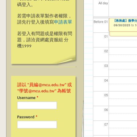
All day
碼登入。
若需申請表單製作者權限，
【學務處衛生保健
【CDC-桃園校區
【電機資訊學院】銘
【電機資訊學院】銘
【教務處】跨領
【教務處】微學分課
【資網處】efo
【財務處】工讀
【財務處】漏打
114學年度前程
Before 01
請先行登入後填寫
申請表單
者申請
習)
09/01/2025
09/16/2025
09/21/2025
09/21/2025
09/25/2025
09/30/2025
11/12/2021
11/15/2021
to
to
to
to
to
to
to
to
0
0
1
1
1
1
03/27/2013
04/17/2022
to
to
若登入有問題或是權限有問
01
題，請洽資網處資服組 分
機1999
02
03
04
請以 "員編@mcu.edu.tw" 或
"學號@mcu.edu.tw" 為帳號
05
Username
*
06
Password
*
07