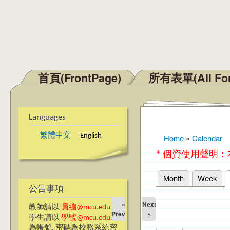
首頁(FrontPage)
所有表單(All Fo
Main menu
Languages
繁體中文
English
Home
»
Calendar
You are here
* 個資使用聲明
Month
Week
Primary tabs
公告事項
«
Next
教師請以
員編@mcu.edu.tw
Prev
»
學生請以
學號@mcu.edu.tw
為帳號, 密碼為校務系統密