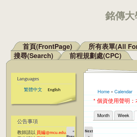
銘傳大學
首頁(FrontPage)
所有表單(All Fo
Main menu
搜尋(Search)
前程規劃處(CPC)
Languages
繁體中文
English
Home
»
Calendar
You are here
* 個資使用聲明
Month
Week
Primary tabs
公告事項
«
Next
教師請以
員編@mcu.edu.tw
Prev
»