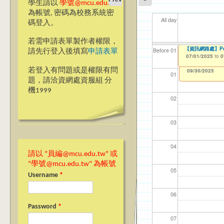
學生請以
學號@mcu.edu.tw
為帳號, 密碼為校務系統密
All day
碼登入。
若需申請表單製作者權限，
【資訊網路處】Po
【資網處】efor
我愛銘傳我愛養樂
【財
【財
11
11
Before 01
請先行登入後填寫
申請表單
整合系統～表單製
校區)
07/01/2025
11/1
11/1
04/1
02/0
to
0
03/27/2013
09/02/2019
to
to
若登入有問題或是權限有問
12/31/2027
09/30/2025
01
題，請洽資網處資服組 分
機1999
02
03
04
請以 "員編@mcu.edu.tw" 或
"學號@mcu.edu.tw" 為帳號
05
Username
*
06
Password
*
07