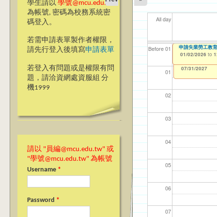
學生請以
學號@mcu.edu.tw
為帳號, 密碼為校務系統密
All day
碼登入。
若需申請表單製作者權限，
115學年第1學期
申請失業勞工教
【資網處】efor
【財務處】工讀
【財務處】漏打
11
11
11
【學
教務
Before 01
請先行登入後填寫
申請表單
整合系統～表單製
錄
01/01/2026
01/02/2026
11/12/2021
04/1
02/0
03/0
07/1
11/0
to
to
to
1
1
07/31/2027
03/27/2013
11/15/2021
to
to
若登入有問題或是權限有問
12/31/2027
07/31/2027
01
題，請洽資網處資服組 分
機1999
02
03
04
請以 "員編@mcu.edu.tw" 或
"學號@mcu.edu.tw" 為帳號
05
Username
*
06
Password
*
07