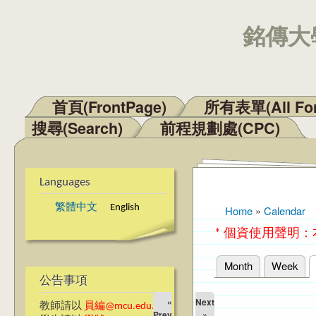
銘傳大學
首頁(FrontPage)
所有表單(All Fo
Main menu
搜尋(Search)
前程規劃處(CPC)
Languages
繁體中文
English
Home
»
Calendar
You are here
* 個資使用聲明
Month
Week
Primary tabs
公告事項
«
Next
教師請以
員編@mcu.edu.tw
Prev
»