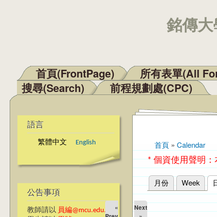
銘傳大學
首頁(FrontPage)
所有表單(All Fo
主選單
搜尋(Search)
前程規劃處(CPC)
語言
繁體中文
English
首頁
»
Calendar
您在這裡
* 個資使用聲明
月份
Week
主要索引標籤
公告事項
«
Next
教師請以
員編@mcu.edu.tw
Prev
»