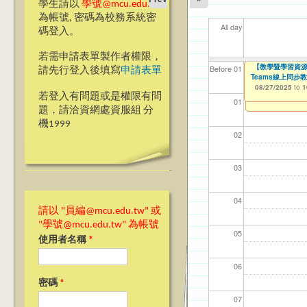
學生請以
學號@mcu.edu.tw
為帳號, 密碼為校務系統密
All day
碼登入。
若需申請表單製作者權限，
【人智系】銘傳大
【教學暨學習資源
【資網處】efor
我愛銘傳我愛養樂
【財務處】工讀
【財
11
11
11
【學
Before 01
請先行登入後填寫
申請表單
Teams線上同步教師教學
整合系統～表單製
校區)
08/24/2025
11/12/2021
11/1
04/1
02/0
03/0
07/1
to
to
0
07/31/2027
08/27/2025
03/27/2013
09/02/2019
to
to
to
1
若登入有問題或是權限有問
12/31/2027
09/30/2025
01
題，請洽資網處資服組 分
機1999
02
03
04
請以 "員編@mcu.edu.tw" 或
"學號@mcu.edu.tw" 為帳號
05
使用者名稱
*
06
密碼
*
07