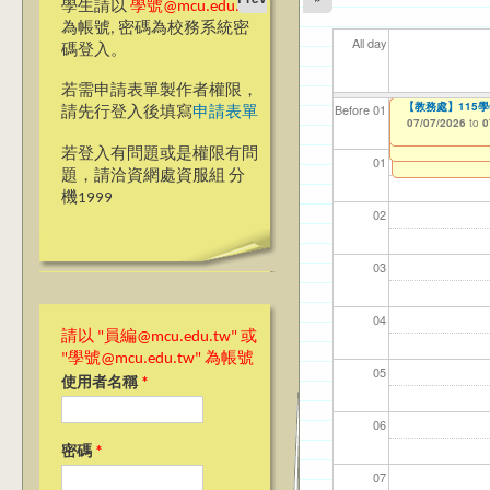
學生請以
學號@mcu.edu.tw
為帳號, 密碼為校務系統密
All day
碼登入。
若需申請表單製作者權限，
【電機資訊學院】
【教學暨學習資源中心
【教務處】115
【資網處】efor
【財務處】工讀
【財務處】漏打
11
【學
商品
教務
Before 01
請先行登入後填寫
申請表單
Application Form
整合系統～表單製
錄
05/01/2026
07/07/2026
11/12/2021
04/1
07/1
11/0
11/0
to
to
to
0
0
06/23/2026
07/31/2027
to
0
03/27/2013
11/15/2021
to
to
若登入有問題或是權限有問
12/31/2027
07/31/2027
01
題，請洽資網處資服組 分
機1999
02
03
04
請以 "員編@mcu.edu.tw" 或
"學號@mcu.edu.tw" 為帳號
05
使用者名稱
*
06
密碼
*
07