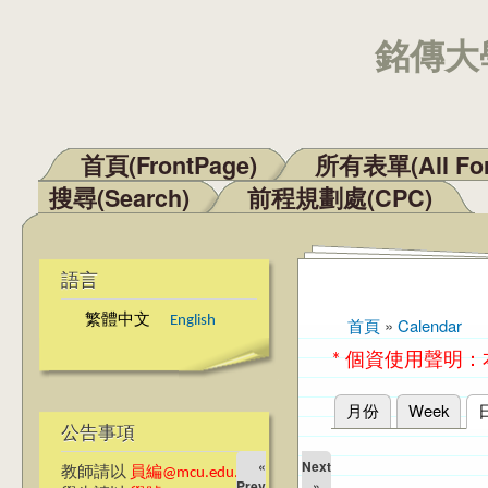
銘傳大學
首頁(FrontPage)
所有表單(All Fo
主選單
搜尋(Search)
前程規劃處(CPC)
語言
繁體中文
English
首頁
»
Calendar
您在這裡
* 個資使用聲明
月份
Week
主要索引標籤
公告事項
«
Next
教師請以
員編@mcu.edu.tw
Prev
»