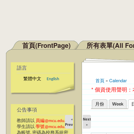
首頁(FrontPage)
所有表單(All Fo
主選單
語言
繁體中文
English
首頁
»
Calendar
您在這裡
* 個資使用聲明
月份
Week
主要索引標籤
公告事項
«
Next
教師請以
員編@mcu.edu.tw
Prev
»
學生請以
學號@mcu.edu.tw
為帳號, 密碼為校務系統密