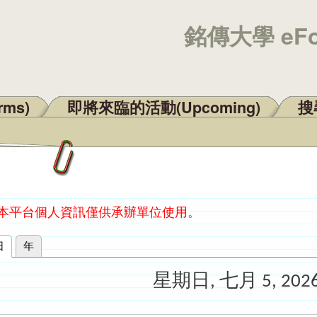
銘傳大學 eF
rms)
即將來臨的活動(Upcoming)
搜尋
：本平台個人資訊僅供承辦單位使用。
日
(作用中頁籤)
年
星期日, 七月 5, 202