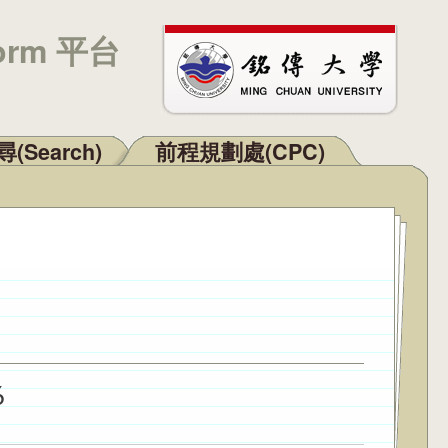
orm 平台
(Search)
前程規劃處(CPC)
6