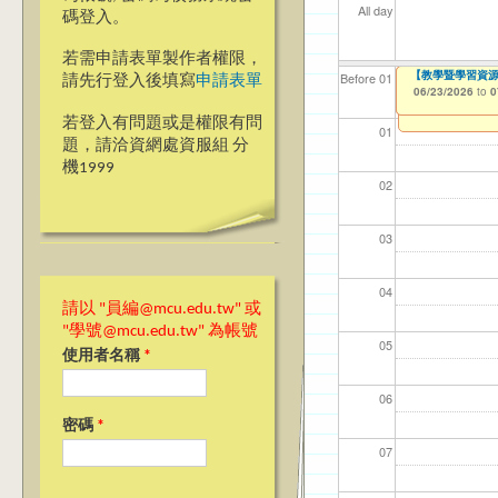
All day
碼登入。
若需申請表單製作者權限，
[人智系/電機系
【教學暨學習資源
【教學暨學習資源中心】1
【資網處】efo
【財務處】工讀
【財務處】漏打
Before 01
請先行登入後填寫
申請表單
者申請
02/24/2026
06/23/2026
06/23/2026
11/12/2021
11/15/2021
to
to
to
to
to
0
0
0
03/27/2013
to
若登入有問題或是權限有問
01
題，請洽資網處資服組 分
機1999
02
03
04
請以 "員編@mcu.edu.tw" 或
"學號@mcu.edu.tw" 為帳號
05
使用者名稱
*
06
密碼
*
07