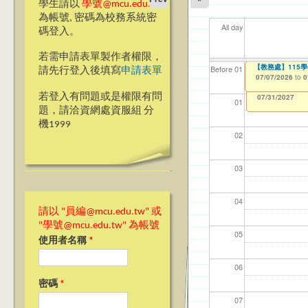
學生請以
學號@mcu.edu.tw
為帳號, 密碼為校務系統密
All day
碼登入。
若需申請表單製作者權限，
【教學暨學習資源
【教務處】115
【資網處】efor
【財務處】工讀
【財務處】漏打
11
【學
商品
教務
Before 01
請先行登入後填寫
申請表單
整合系統～表單製
錄
06/23/2026
07/07/2026
11/12/2021
04/1
07/1
11/0
11/0
to
to
to
0
0
07/31/2027
03/27/2013
11/15/2021
to
to
若登入有問題或是權限有問
12/31/2027
07/31/2027
01
題，請洽資網處資服組 分
機1999
02
03
04
請以 "員編@mcu.edu.tw" 或
"學號@mcu.edu.tw" 為帳號
05
使用者名稱
*
06
密碼
*
07