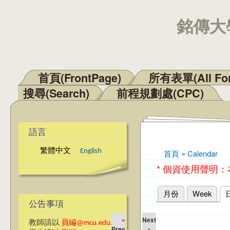
銘傳大學
首頁(FrontPage)
所有表單(All Fo
主選單
搜尋(Search)
前程規劃處(CPC)
語言
繁體中文
English
首頁
»
Calendar
您在這裡
* 個資使用聲明
月份
Week
主要索引標籤
公告事項
«
Next
教師請以
員編@mcu.edu.tw
Prev
»