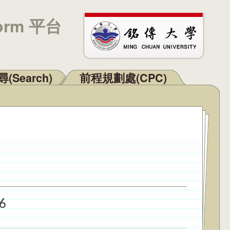
orm 平台
(Search)
前程規劃處(CPC)
6