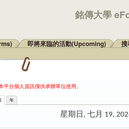
銘傳大學 eF
rms)
即將來臨的活動(Upcoming)
搜尋
：本平台個人資訊僅供承辦單位使用。
日
(作用中頁籤)
年
星期日, 七月 19, 202