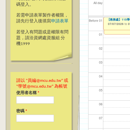
All day
碼登入。
若需申請表單製作者權限，
【教學暨學習資源
【教務處】115
【資網處】efo
【財務處】工讀
【財務處】漏打
Before 01
請先行登入後填寫
申請表單
者申請
06/23/2026
07/07/2026
11/12/2021
11/15/2021
to
to
to
to
0
0
03/27/2013
to
若登入有問題或是權限有問
01
題，請洽資網處資服組 分
機1999
02
03
04
請以 "員編@mcu.edu.tw" 或
"學號@mcu.edu.tw" 為帳號
05
使用者名稱
*
06
密碼
*
07