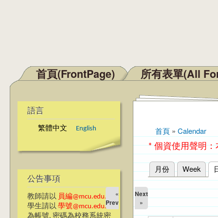
首頁(FrontPage)
所有表單(All Fo
主選單
語言
繁體中文
English
首頁
»
Calendar
您在這裡
* 個資使用聲明
月份
Week
主要索引標籤
公告事項
«
Next
教師請以
員編@mcu.edu.tw
Prev
»
學生請以
學號@mcu.edu.tw
為帳號, 密碼為校務系統密