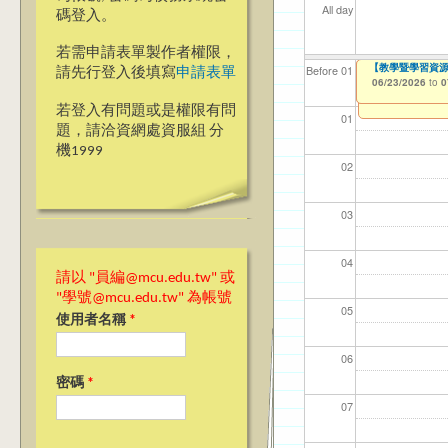
All day
碼登入。
若需申請表單製作者權限，
【教學暨學習資源
【教學暨學習資源中心】1
【資網處】efo
【財務處】工讀
【財務處】漏打
Before 01
請先行登入後填寫
申請表單
者申請
06/23/2026
06/23/2026
11/12/2021
11/15/2021
to
to
to
to
0
0
03/27/2013
to
若登入有問題或是權限有問
01
題，請洽資網處資服組 分
機1999
02
03
04
請以 "員編@mcu.edu.tw" 或
"學號@mcu.edu.tw" 為帳號
05
使用者名稱
*
06
密碼
*
07