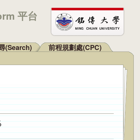
orm 平台
(Search)
前程規劃處(CPC)
6