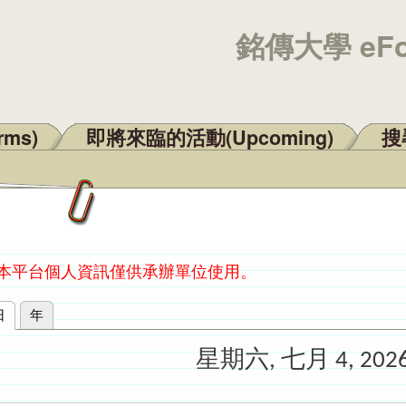
銘傳大學 eF
rms)
即將來臨的活動(Upcoming)
搜尋
：本平台個人資訊僅供承辦單位使用。
日
(作用中頁籤)
年
星期六, 七月 4, 202