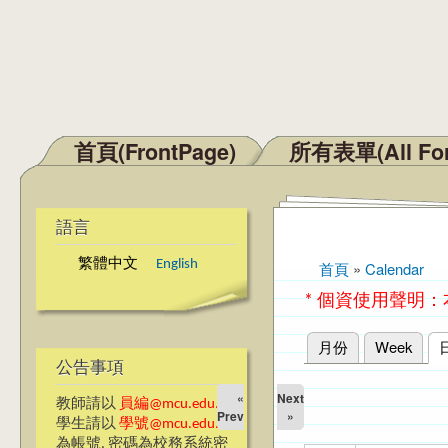
首頁(FrontPage)
所有表單(All Fo
主選單
語言
繁體中文
English
首頁
»
Calendar
您在這裡
* 個資使用聲明
月份
Week
主要索引標籤
公告事項
«
Next
教師請以
員編@mcu.edu.tw
Prev
»
學生請以
學號@mcu.edu.tw
為帳號, 密碼為校務系統密