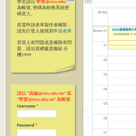
學生請以
學號@mcu.edu.tw
為帳號, 密碼為校務系統密
All day
碼登入。
若需申請表單製作者權限，
【教學暨學習資源
Ja(>_<)pan
【名額已滿】【成
2026產業能率
【資網處】efor
【財務處】工讀
【財務處】漏打
11
11
11
【學
Before 01
請先行登入後填寫
申請表單
會學嗎？」“Learning”
整合系統～表單製
錄
12/01/2025
12/02/2025
12/09/2025
11/12/2021
04/1
02/0
03/0
07/1
to
to
to
to
1
1
0
07/31/2027
11/17/2025
03/27/2013
11/15/2021
to
to
to
1
若登入有問題或是權限有問
12/31/2027
07/31/2027
01
題，請洽資網處資服組 分
機1999
02
03
04
請以 "員編@mcu.edu.tw" 或
"學號@mcu.edu.tw" 為帳號
05
Username
*
06
Password
*
07