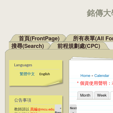
銘傳大學
首頁(FrontPage)
所有表單(All Fo
Main menu
搜尋(Search)
前程規劃處(CPC)
Languages
繁體中文
English
Home
»
Calendar
You are here
* 個資使用聲明
Month
Week
Primary tabs
公告事項
«
Next
教師請以
員編@mcu.edu.tw
Prev
»