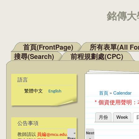
銘傳大學
首頁(FrontPage)
所有表單(All Fo
主選單
搜尋(Search)
前程規劃處(CPC)
語言
繁體中文
English
首頁
»
Calendar
您在這裡
* 個資使用聲明
月份
Week
主要索引標籤
公告事項
«
Next
教師請以
員編@mcu.edu.tw
Prev
»