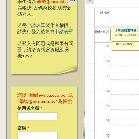
學生請以
學號@mcu.edu.tw
為帳號, 密碼為校務系統密
All day
碼登入。
若需申請表單製作者權限，
【加開甄選報名】
【資網處】efor
我愛銘傳我愛養樂
【財
【財
11
11
Before 01
請先行登入後填寫
申請表單
整合系統～表單製
校區)
07/07/2025
11/1
11/1
04/1
02/0
to
0
03/27/2013
09/02/2019
to
to
若登入有問題或是權限有問
12/31/2027
09/30/2025
01
題，請洽資網處資服組 分
機1999
02
03
04
請以 "員編@mcu.edu.tw" 或
"學號@mcu.edu.tw" 為帳號
05
使用者名稱
*
06
密碼
*
07