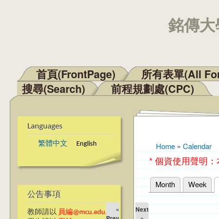
銘傳大學
首頁(FrontPage)
所有表單(All Fo
Main menu
搜尋(Search)
前程規劃處(CPC)
Languages
繁體中文
English
Home
»
Calendar
You are here
* 個資使用聲明
Month
Week
Primary tabs
公告事項
«
Next
教師請以
員編@mcu.edu.tw
Prev
»