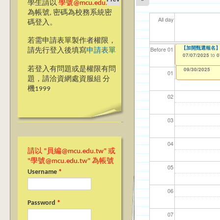
學生請以
學號@mcu.edu.tw
為帳號, 密碼為校務系統密
All day
碼登入。
若需申請表單製作者權限，
【加開甄選報名】
【資網處】efor
我愛銘傳我愛養樂
【財
【財
11
11
Before 01
請先行登入後填寫
申請表單
整合系統～表單製
校區)
07/07/2025
11/1
11/1
04/1
02/0
to
0
03/27/2013
09/02/2019
to
to
若登入有問題或是權限有問
12/31/2027
09/30/2025
01
題，請洽資網處資服組 分
機1999
02
03
04
請以 "員編@mcu.edu.tw" 或
"學號@mcu.edu.tw" 為帳號
05
Username
*
06
Password
*
07