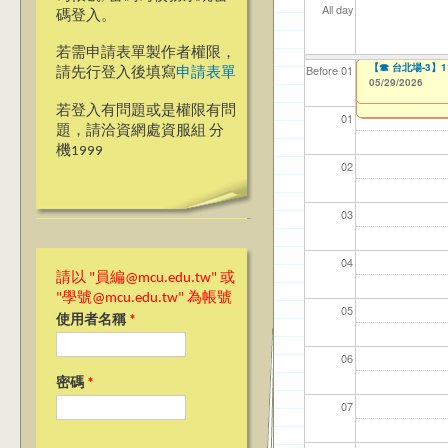
All day
碼登入。
若需申請表單製作者權限，
【教學暨學習資源中心
【教學暨學習資源中心
服務學習教師研習
【☎ 台北場-3】
【資網處】efo
【財務處】工讀
【財務處】漏打
114學年度前程
Before 01
請先行登入後填寫
申請表單
Implementation 
Implementation 
者申請
習)
05/29/2026
05/29/2026
11/12/2021
11/15/2021
to
to
05/27/2026
05/27/2026
to
to
0
0
03/27/2013
04/17/2022
to
to
若登入有問題或是權限有問
01
題，請洽資網處資服組 分
機1999
02
03
04
請以 "員編@mcu.edu.tw" 或
"學號@mcu.edu.tw" 為帳號
05
使用者名稱
*
06
密碼
*
07