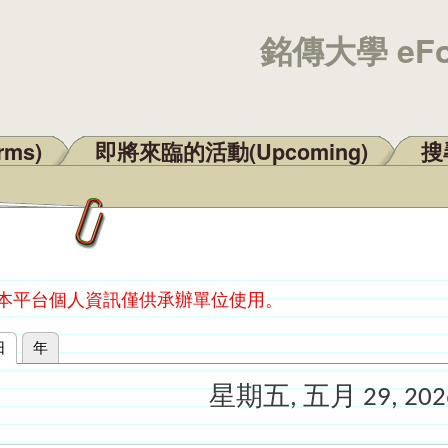
銘傳大學 eF
rms)
即將來臨的活動(Upcoming)
搜尋
：本平台個人資訊僅供承辦單位使用。
日
(作用中頁籤)
年
星期五, 五月 29, 202