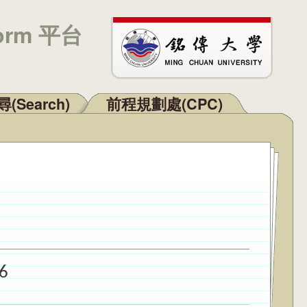
orm 平台
(Search)
前程規劃處(CPC)
6