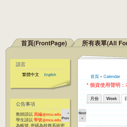
首頁(FrontPage)
所有表單(All Fo
主選單
語言
繁體中文
English
首頁
»
Calendar
您在這裡
* 個資使用聲明
月份
Week
主要索引標籤
公告事項
«
Next
教師請以
員編@mcu.edu.tw
Prev
»
學生請以
學號@mcu.edu.tw
為帳號, 密碼為校務系統密